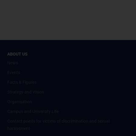
ABOUT US
News
Events
Facts & Figures
Strategy and Vision
Organisation
Campus and University Life
Contact points for victims of discrimination and sexual
harassment