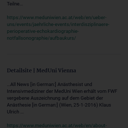
Teilne...
https://www.meduniwien.ac.at/web/en/ueber-
uns/events/jaehrliche-events/interdisziplinaere-
perioperative-echokardiographie-
notfallsonographie/aufbaukurs/
Detailsite | MedUni Vienna
...All News [in German:] Anästhesist und
Intensivmediziner der MedUni Wien erhält vom FWF
vergebene Auszeichnung auf dem Gebiet der
Anästhesie [in German:] (Wien, 25-1-2016) Klaus
Ulrich ...
https://www.meduniwien.ac.at/web/en/about-