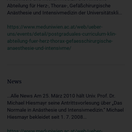
Abteilung für Herz-, Thorax-, Gefäßchirurgische
Anästhesie und Intensivmedizin der Universitätskli...
https://www.meduniwien.ac.at/web/ueber-
uns/events/detail/postgraduales-curriculum-klin-
abteilung-fuer-herz-thorax-gefaesschirurgische-
anaesthesie-und-intensivme/
News
...Alle News Am 25. März 2010 hält Univ. Prof. Dr.
Michael Hiesmayr seine Antrittsvorlesung über „Das
Normale in Anästhesie und Intensivmedizin.“ Michael
Hiesmayr bekleidet seit 1. 7. 2008...
https://www.meduniwien.ac.at/web/ueber-