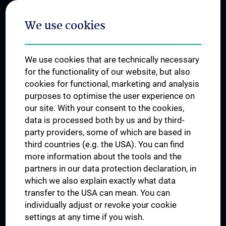
Postgraduate Trainings
We use cookies
Dual Career
Trusted Reseach - Research Security - Foreign Interference
We use cookies that are technically necessary
UNESCO Chair on Bioethics
for the functionality of our website, but also
MUVI
cookies for functional, marketing and analysis
purposes to optimise the user experience on
our site. With your consent to the cookies,
Connect with us
data is processed both by us and by third-
party providers, some of which are based in
third countries (e.g. the USA). You can find
more information about the tools and the
partners in our data protection declaration, in
which we also explain exactly what data
PRESSE
transfer to the USA can mean. You can
JOBS
individually adjust or revoke your cookie
MEDUNI SHOP
settings at any time if you wish.