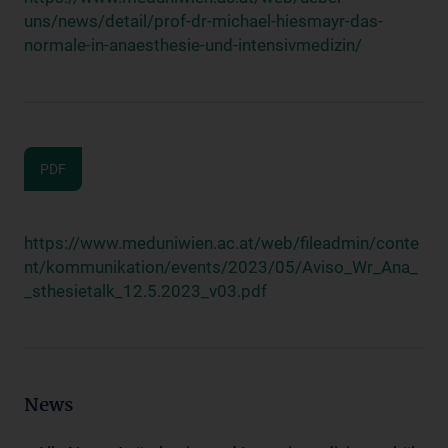
uns/news/detail/prof-dr-michael-hiesmayr-das-
normale-in-anaesthesie-und-intensivmedizin/
PDF
https://www.meduniwien.ac.at/web/fileadmin/conte
nt/kommunikation/events/2023/05/Aviso_Wr_Ana_
_sthesietalk_12.5.2023_v03.pdf
News