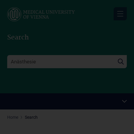
Skip
to
main
content
Search
Home
Search