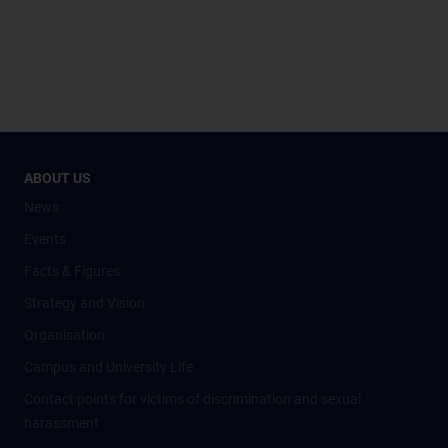
ABOUT US
News
Events
Facts & Figures
Strategy and Vision
Organisation
Campus and University Life
Contact points for victims of discrimination and sexual
harassment