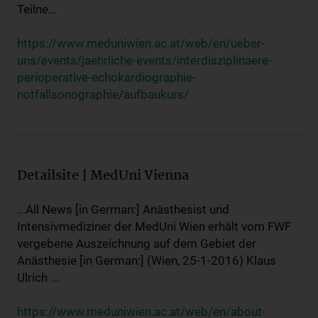
Teilne...
https://www.meduniwien.ac.at/web/en/ueber-
uns/events/jaehrliche-events/interdisziplinaere-
perioperative-echokardiographie-
notfallsonographie/aufbaukurs/
Detailsite | MedUni Vienna
...All News [in German:] Anästhesist und
Intensivmediziner der MedUni Wien erhält vom FWF
vergebene Auszeichnung auf dem Gebiet der
Anästhesie [in German:] (Wien, 25-1-2016) Klaus
Ulrich ...
https://www.meduniwien.ac.at/web/en/about-