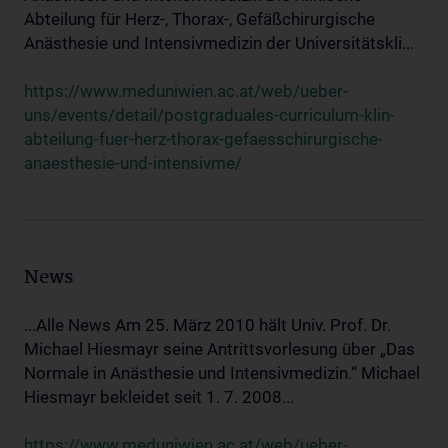
Abteilung für Herz-, Thorax-, Gefäßchirurgische
Anästhesie und Intensivmedizin der Universitätskli...
https://www.meduniwien.ac.at/web/ueber-
uns/events/detail/postgraduales-curriculum-klin-
abteilung-fuer-herz-thorax-gefaesschirurgische-
anaesthesie-und-intensivme/
News
...Alle News Am 25. März 2010 hält Univ. Prof. Dr.
Michael Hiesmayr seine Antrittsvorlesung über „Das
Normale in Anästhesie und Intensivmedizin.“ Michael
Hiesmayr bekleidet seit 1. 7. 2008...
https://www.meduniwien.ac.at/web/ueber-