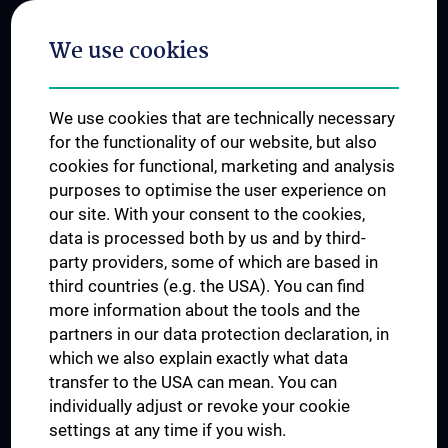
Postgraduate Trainings
We use cookies
Dual Career
Trusted Reseach - Research Security - Foreign Interference
We use cookies that are technically necessary
UNESCO Chair on Bioethics
for the functionality of our website, but also
MUVI
cookies for functional, marketing and analysis
purposes to optimise the user experience on
our site. With your consent to the cookies,
Connect with us
data is processed both by us and by third-
party providers, some of which are based in
third countries (e.g. the USA). You can find
more information about the tools and the
partners in our data protection declaration, in
which we also explain exactly what data
PRESSE
transfer to the USA can mean. You can
JOBS
individually adjust or revoke your cookie
MEDUNI SHOP
settings at any time if you wish.