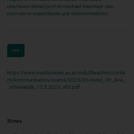
uns/news/detail/prof-dr-michael-hiesmayr-das-
normale-in-anaesthesie-und-intensivmedizin/
PDF
https://www.meduniwien.ac.at/web/fileadmin/conte
nt/kommunikation/events/2023/05/Aviso_Wr_Ana_
_sthesietalk_12.5.2023_v03.pdf
News