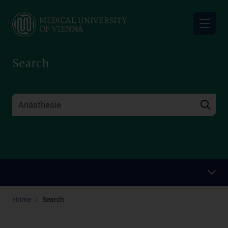
Skip
to
main
content
Search
Home
Search