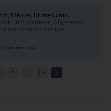
ch, Nikolas, Dr.med.univ.
linik für Anästhesie, Allgemeine
zin und Schmerztherapie
ch@meduniwien.ac.at
5
…
116