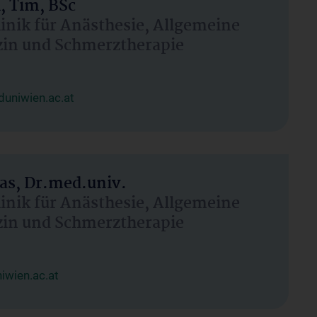
, Tim, BSc
linik für Anästhesie, Allgemeine
zin und Schmerztherapie
uniwien.ac.at
as, Dr.med.univ.
linik für Anästhesie, Allgemeine
zin und Schmerztherapie
wien.ac.at