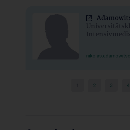
Adamowits
Universitätsk
Intensivmedi
nikolas.adamowits
1
2
3
4