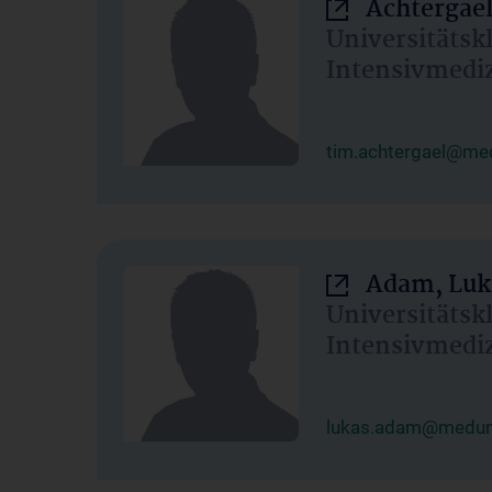
Achtergael
Universitätsk
Intensivmedi
tim.achtergael@med
Adam, Luk
Universitätsk
Intensivmedi
lukas.adam@meduni