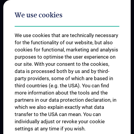
Postgraduate Trainings
We use cookies
Dual Career
Trusted Reseach - Research Security - Foreign Interference
We use cookies that are technically necessary
UNESCO Chair on Bioethics
for the functionality of our website, but also
MUVI
cookies for functional, marketing and analysis
purposes to optimise the user experience on
our site. With your consent to the cookies,
Connect with us
data is processed both by us and by third-
party providers, some of which are based in
third countries (e.g. the USA). You can find
more information about the tools and the
partners in our data protection declaration, in
which we also explain exactly what data
PRESSE
transfer to the USA can mean. You can
JOBS
individually adjust or revoke your cookie
MEDUNI SHOP
settings at any time if you wish.