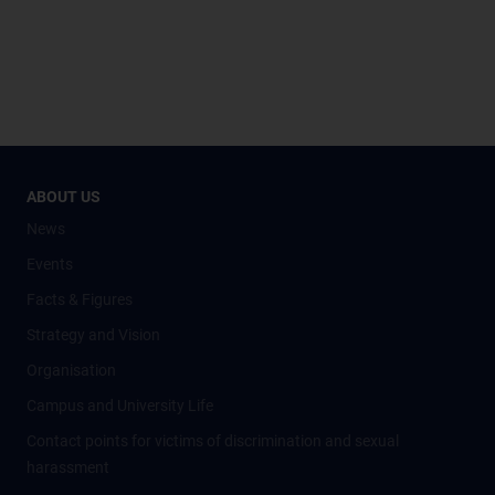
ABOUT US
News
Events
Facts & Figures
Strategy and Vision
Organisation
Campus and University Life
Contact points for victims of discrimination and sexual
harassment