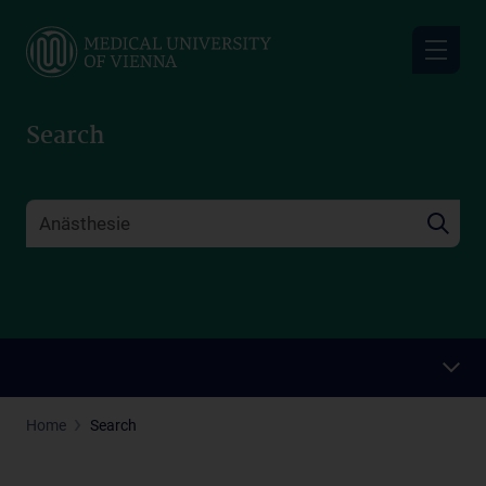
Skip
to
main
content
Search
Home
Search