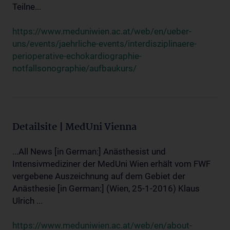
Teilne...
https://www.meduniwien.ac.at/web/en/ueber-
uns/events/jaehrliche-events/interdisziplinaere-
perioperative-echokardiographie-
notfallsonographie/aufbaukurs/
Detailsite | MedUni Vienna
...All News [in German:] Anästhesist und
Intensivmediziner der MedUni Wien erhält vom FWF
vergebene Auszeichnung auf dem Gebiet der
Anästhesie [in German:] (Wien, 25-1-2016) Klaus
Ulrich ...
https://www.meduniwien.ac.at/web/en/about-