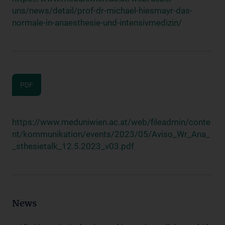
uns/news/detail/prof-dr-michael-hiesmayr-das-
normale-in-anaesthesie-und-intensivmedizin/
PDF
https://www.meduniwien.ac.at/web/fileadmin/conte
nt/kommunikation/events/2023/05/Aviso_Wr_Ana_
_sthesietalk_12.5.2023_v03.pdf
News