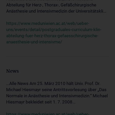
Abteilung für Herz-, Thorax-, Gefäßchirurgische
Anästhesie und Intensivmedizin der Universitätskli...
https://www.meduniwien.ac.at/web/ueber-
uns/events/detail/postgraduales-curriculum-klin-
abteilung-fuer-herz-thorax-gefaesschirurgische-
anaesthesie-und-intensivme/
News
...Alle News Am 25. März 2010 hält Univ. Prof. Dr.
Michael Hiesmayr seine Antrittsvorlesung über „Das
Normale in Anästhesie und Intensivmedizin.“ Michael
Hiesmayr bekleidet seit 1. 7. 2008...
https://www.meduniwien.ac.at/web/ueber-