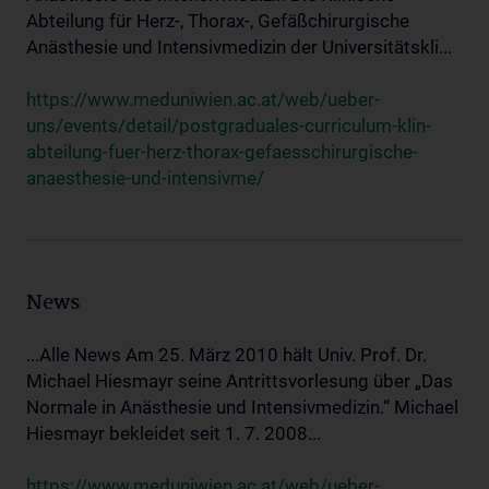
Abteilung für Herz-, Thorax-, Gefäßchirurgische
Anästhesie und Intensivmedizin der Universitätskli...
https://www.meduniwien.ac.at/web/ueber-
uns/events/detail/postgraduales-curriculum-klin-
abteilung-fuer-herz-thorax-gefaesschirurgische-
anaesthesie-und-intensivme/
News
...Alle News Am 25. März 2010 hält Univ. Prof. Dr.
Michael Hiesmayr seine Antrittsvorlesung über „Das
Normale in Anästhesie und Intensivmedizin.“ Michael
Hiesmayr bekleidet seit 1. 7. 2008...
https://www.meduniwien.ac.at/web/ueber-