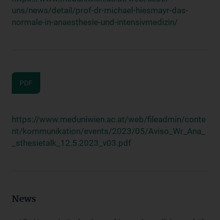
uns/news/detail/prof-dr-michael-hiesmayr-das-
normale-in-anaesthesie-und-intensivmedizin/
PDF
https://www.meduniwien.ac.at/web/fileadmin/conte
nt/kommunikation/events/2023/05/Aviso_Wr_Ana_
_sthesietalk_12.5.2023_v03.pdf
News