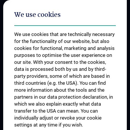
Postgraduate Trainings
We use cookies
Dual Career
Trusted Reseach - Research Security - Foreign Interference
We use cookies that are technically necessary
UNESCO Chair on Bioethics
for the functionality of our website, but also
MUVI
cookies for functional, marketing and analysis
purposes to optimise the user experience on
our site. With your consent to the cookies,
Connect with us
data is processed both by us and by third-
party providers, some of which are based in
third countries (e.g. the USA). You can find
more information about the tools and the
partners in our data protection declaration, in
which we also explain exactly what data
PRESSE
transfer to the USA can mean. You can
JOBS
individually adjust or revoke your cookie
MEDUNI SHOP
settings at any time if you wish.