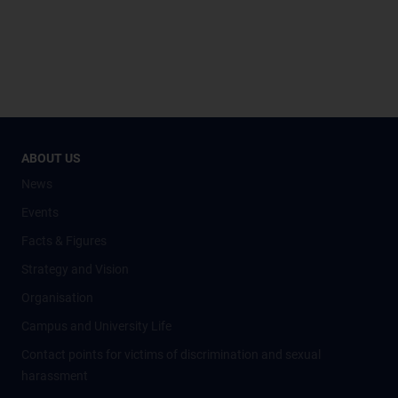
ABOUT US
News
Events
Facts & Figures
Strategy and Vision
Organisation
Campus and University Life
Contact points for victims of discrimination and sexual
harassment