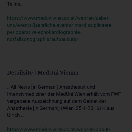
Teilne...
https://www.meduniwien.ac.at/web/en/ueber-
uns/events/jaehrliche-events/interdisziplinaere-
perioperative-echokardiographie-
notfallsonographie/aufbaukurs/
Detailsite | MedUni Vienna
...All News [in German:] Anästhesist und
Intensivmediziner der MedUni Wien erhält vom FWF
vergebene Auszeichnung auf dem Gebiet der
Anästhesie [in German:] (Wien, 25-1-2016) Klaus
Ulrich ...
https://www.meduniwien.ac.at/web/en/about-