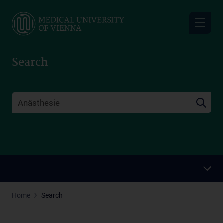
Skip
to
main
content
Search
Home
Search