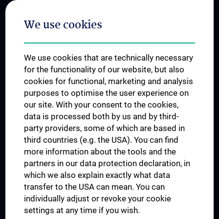
Postgraduate Trainings
We use cookies
Dual Career
Trusted Reseach - Research Security - Foreign Interference
We use cookies that are technically necessary
UNESCO Chair on Bioethics
for the functionality of our website, but also
MUVI
cookies for functional, marketing and analysis
purposes to optimise the user experience on
our site. With your consent to the cookies,
Connect with us
data is processed both by us and by third-
party providers, some of which are based in
third countries (e.g. the USA). You can find
more information about the tools and the
partners in our data protection declaration, in
which we also explain exactly what data
PRESSE
transfer to the USA can mean. You can
JOBS
individually adjust or revoke your cookie
MEDUNI SHOP
settings at any time if you wish.