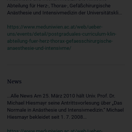
Abteilung für Herz-, Thorax-, Gefäßchirurgische
Anästhesie und Intensivmedizin der Universitätskli...
https://www.meduniwien.ac.at/web/ueber-
uns/events/detail/postgraduales-curriculum-klin-
abteilung-fuer-herz-thorax-gefaesschirurgische-
anaesthesie-und-intensivme/
News
...Alle News Am 25. März 2010 hält Univ. Prof. Dr.
Michael Hiesmayr seine Antrittsvorlesung über „Das
Normale in Anästhesie und Intensivmedizin.“ Michael
Hiesmayr bekleidet seit 1. 7. 2008...
https://www.meduniwien.ac.at/web/ueber-