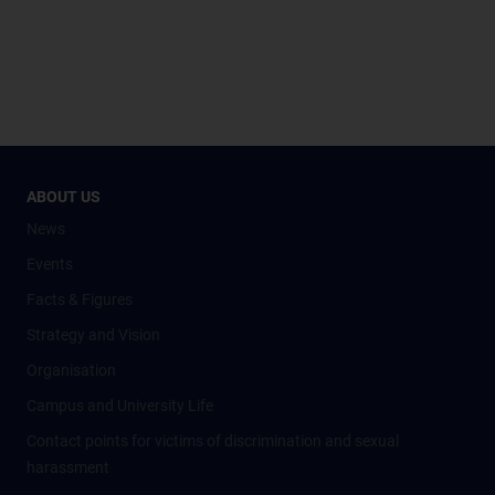
ABOUT US
News
Events
Facts & Figures
Strategy and Vision
Organisation
Campus and University Life
Contact points for victims of discrimination and sexual
harassment