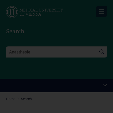
Skip
to
main
content
Search
Home
Search