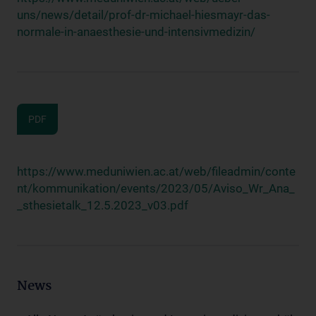
uns/news/detail/prof-dr-michael-hiesmayr-das-
normale-in-anaesthesie-und-intensivmedizin/
PDF
https://www.meduniwien.ac.at/web/fileadmin/conte
nt/kommunikation/events/2023/05/Aviso_Wr_Ana_
_sthesietalk_12.5.2023_v03.pdf
News