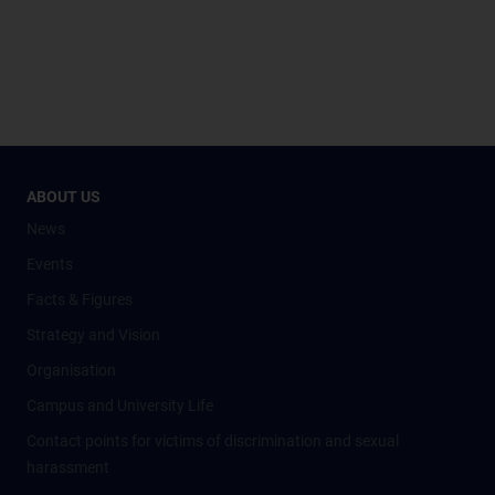
ABOUT US
News
Events
Facts & Figures
Strategy and Vision
Organisation
Campus and University Life
Contact points for victims of discrimination and sexual
harassment