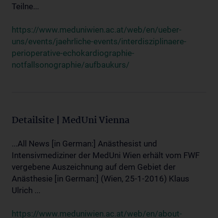
Teilne...
https://www.meduniwien.ac.at/web/en/ueber-
uns/events/jaehrliche-events/interdisziplinaere-
perioperative-echokardiographie-
notfallsonographie/aufbaukurs/
Detailsite | MedUni Vienna
...All News [in German:] Anästhesist und
Intensivmediziner der MedUni Wien erhält vom FWF
vergebene Auszeichnung auf dem Gebiet der
Anästhesie [in German:] (Wien, 25-1-2016) Klaus
Ulrich ...
https://www.meduniwien.ac.at/web/en/about-