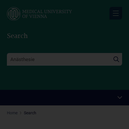
Skip
to
main
content
Search
Home
Search