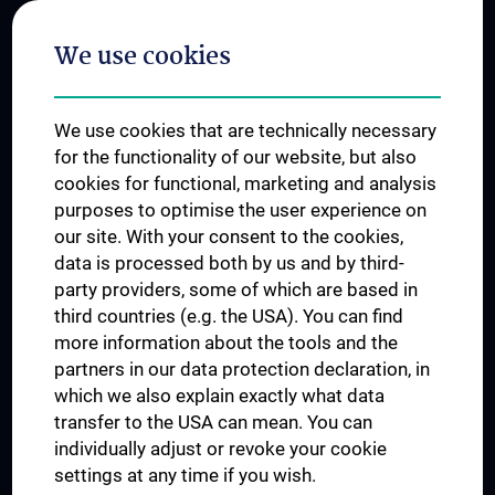
Postgraduate Trainings
We use cookies
Dual Career
Trusted Reseach - Research Security - Foreign Interference
We use cookies that are technically necessary
UNESCO Chair on Bioethics
for the functionality of our website, but also
MUVI
cookies for functional, marketing and analysis
purposes to optimise the user experience on
our site. With your consent to the cookies,
Connect with us
data is processed both by us and by third-
party providers, some of which are based in
third countries (e.g. the USA). You can find
more information about the tools and the
partners in our data protection declaration, in
which we also explain exactly what data
PRESSE
transfer to the USA can mean. You can
JOBS
individually adjust or revoke your cookie
MEDUNI SHOP
settings at any time if you wish.