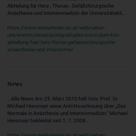
Abteilung für Herz-, Thorax-, Gefäßchirurgische
Anästhesie und Intensivmedizin der Universitätskli...
https://www.meduniwien.ac.at/web/ueber-
uns/events/detail/postgraduales-curriculum-klin-
abteilung-fuer-herz-thorax-gefaesschirurgische-
anaesthesie-und-intensivme/
News
...Alle News Am 25. März 2010 hält Univ. Prof. Dr.
Michael Hiesmayr seine Antrittsvorlesung über „Das
Normale in Anästhesie und Intensivmedizin.“ Michael
Hiesmayr bekleidet seit 1. 7. 2008...
https://www.meduniwien.ac.at/web/ueber-