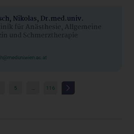
ch, Nikolas, Dr.med.univ.
linik für Anästhesie, Allgemeine
zin und Schmerztherapie
ch@meduniwien.ac.at
5
…
116