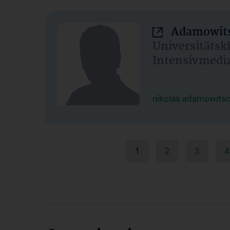
Adamowits
Universitätsk
Intensivmedi
nikolas.adamowits
1
2
3
4