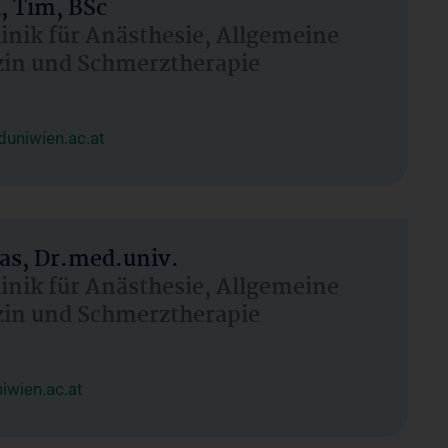
, Tim, BSc
linik für Anästhesie, Allgemeine
zin und Schmerztherapie
uniwien.ac.at
as, Dr.med.univ.
linik für Anästhesie, Allgemeine
zin und Schmerztherapie
wien.ac.at