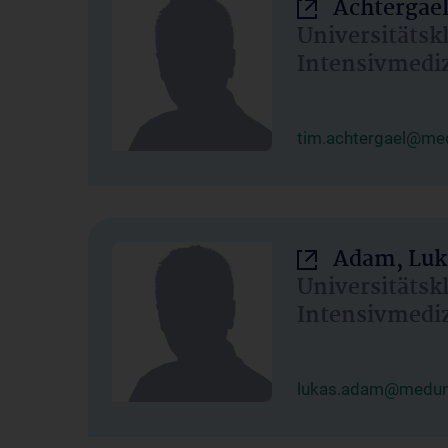
Achtergael
Universitätsk
Intensivmedi
tim.achtergael@med
Adam, Luk
Universitätsk
Intensivmedi
lukas.adam@meduni