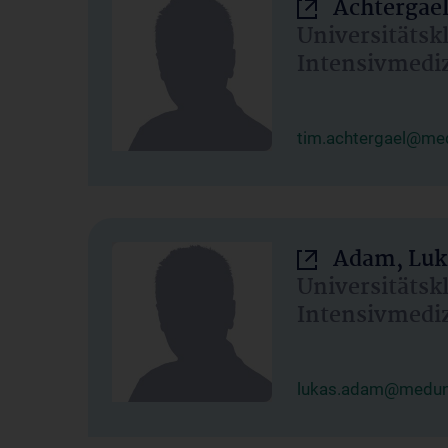
Achtergael
Universitätsk
Intensivmedi
tim.achtergael@med
Adam, Luk
Universitätsk
Intensivmedi
lukas.adam@meduni