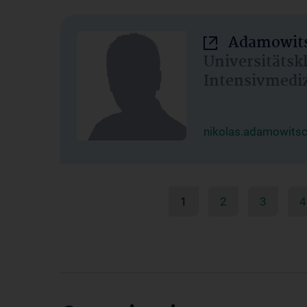
Adamowits
Universitätsk
Intensivmedi
nikolas.adamowits
1
2
3
4