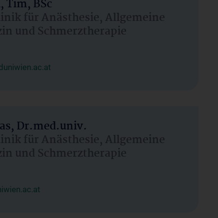
, Tim, BSc
linik für Anästhesie, Allgemeine
zin und Schmerztherapie
uniwien.ac.at
as, Dr.med.univ.
linik für Anästhesie, Allgemeine
zin und Schmerztherapie
wien.ac.at