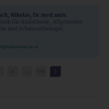
ch, Nikolas, Dr.med.univ.
linik für Anästhesie, Allgemeine
zin und Schmerztherapie
ch@meduniwien.ac.at
5
…
116