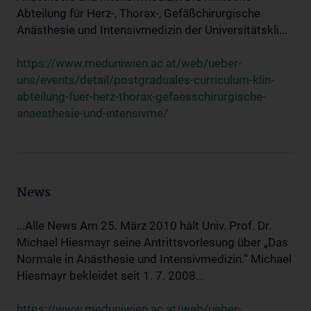
Abteilung für Herz-, Thorax-, Gefäßchirurgische
Anästhesie und Intensivmedizin der Universitätskli...
https://www.meduniwien.ac.at/web/ueber-
uns/events/detail/postgraduales-curriculum-klin-
abteilung-fuer-herz-thorax-gefaesschirurgische-
anaesthesie-und-intensivme/
News
...Alle News Am 25. März 2010 hält Univ. Prof. Dr.
Michael Hiesmayr seine Antrittsvorlesung über „Das
Normale in Anästhesie und Intensivmedizin.“ Michael
Hiesmayr bekleidet seit 1. 7. 2008...
https://www.meduniwien.ac.at/web/ueber-