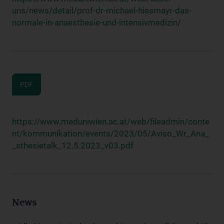
uns/news/detail/prof-dr-michael-hiesmayr-das-
normale-in-anaesthesie-und-intensivmedizin/
PDF
https://www.meduniwien.ac.at/web/fileadmin/conte
nt/kommunikation/events/2023/05/Aviso_Wr_Ana_
_sthesietalk_12.5.2023_v03.pdf
News