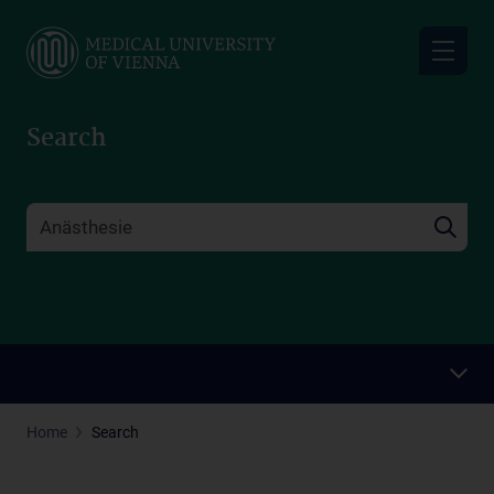
Skip
to
main
content
Search
Home
Search