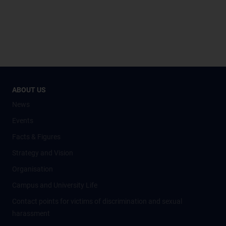
ABOUT US
News
Events
Facts & Figures
Strategy and Vision
Organisation
Campus and University Life
Contact points for victims of discrimination and sexual
harassment