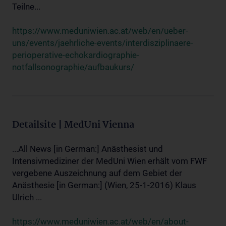
Teilne...
https://www.meduniwien.ac.at/web/en/ueber-
uns/events/jaehrliche-events/interdisziplinaere-
perioperative-echokardiographie-
notfallsonographie/aufbaukurs/
Detailsite | MedUni Vienna
...All News [in German:] Anästhesist und
Intensivmediziner der MedUni Wien erhält vom FWF
vergebene Auszeichnung auf dem Gebiet der
Anästhesie [in German:] (Wien, 25-1-2016) Klaus
Ulrich ...
https://www.meduniwien.ac.at/web/en/about-