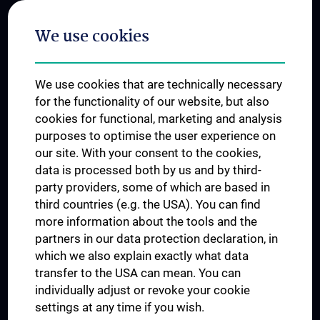
Postgraduate Trainings
We use cookies
Dual Career
Trusted Reseach - Research Security - Foreign Interference
We use cookies that are technically necessary
UNESCO Chair on Bioethics
for the functionality of our website, but also
MUVI
cookies for functional, marketing and analysis
purposes to optimise the user experience on
our site. With your consent to the cookies,
Connect with us
data is processed both by us and by third-
party providers, some of which are based in
third countries (e.g. the USA). You can find
more information about the tools and the
partners in our data protection declaration, in
which we also explain exactly what data
PRESSE
transfer to the USA can mean. You can
JOBS
individually adjust or revoke your cookie
MEDUNI SHOP
settings at any time if you wish.