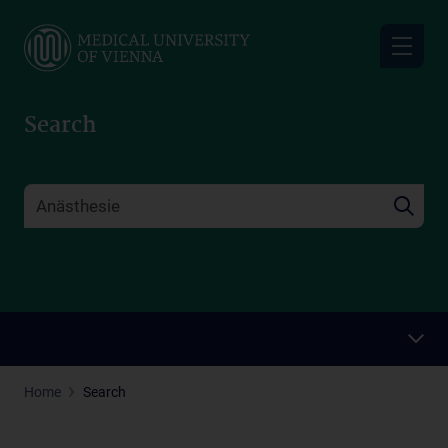
Skip
to
main
content
Search
Home
Search