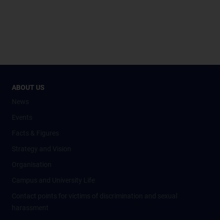
ABOUT US
News
Events
Facts & Figures
Strategy and Vision
Organisation
Campus and University Life
Contact points for victims of discrimination and sexual
harassment