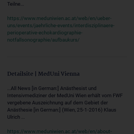
Teilne...
https://www.meduniwien.ac.at/web/en/ueber-
uns/events/jaehrliche-events/interdisziplinaere-
perioperative-echokardiographie-
notfallsonographie/aufbaukurs/
Detailsite | MedUni Vienna
...All News [in German:] Anästhesist und
Intensivmediziner der MedUni Wien erhält vom FWF
vergebene Auszeichnung auf dem Gebiet der
Anästhesie [in German:] (Wien, 25-1-2016) Klaus
Ulrich ...
https://www.meduniwien.ac.at/web/en/about-