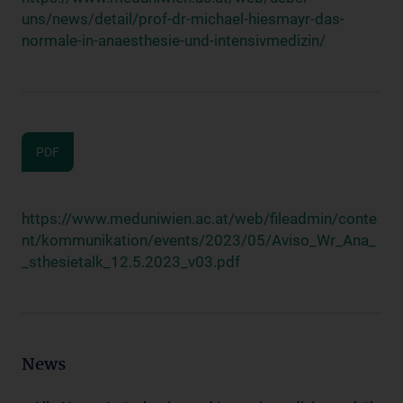
uns/news/detail/prof-dr-michael-hiesmayr-das-
normale-in-anaesthesie-und-intensivmedizin/
PDF
https://www.meduniwien.ac.at/web/fileadmin/conte
nt/kommunikation/events/2023/05/Aviso_Wr_Ana_
_sthesietalk_12.5.2023_v03.pdf
News