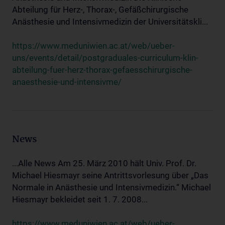
Abteilung für Herz-, Thorax-, Gefäßchirurgische
Anästhesie und Intensivmedizin der Universitätskli...
https://www.meduniwien.ac.at/web/ueber-
uns/events/detail/postgraduales-curriculum-klin-
abteilung-fuer-herz-thorax-gefaesschirurgische-
anaesthesie-und-intensivme/
News
...Alle News Am 25. März 2010 hält Univ. Prof. Dr.
Michael Hiesmayr seine Antrittsvorlesung über „Das
Normale in Anästhesie und Intensivmedizin.“ Michael
Hiesmayr bekleidet seit 1. 7. 2008...
https://www.meduniwien.ac.at/web/ueber-