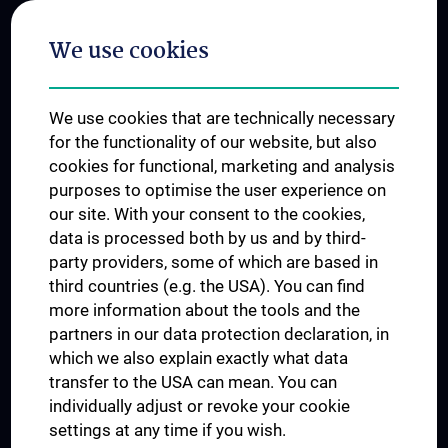
Postgraduate Trainings
We use cookies
Dual Career
Trusted Reseach - Research Security - Foreign Interference
We use cookies that are technically necessary
UNESCO Chair on Bioethics
for the functionality of our website, but also
MUVI
cookies for functional, marketing and analysis
purposes to optimise the user experience on
our site. With your consent to the cookies,
Connect with us
data is processed both by us and by third-
party providers, some of which are based in
third countries (e.g. the USA). You can find
more information about the tools and the
partners in our data protection declaration, in
which we also explain exactly what data
PRESSE
transfer to the USA can mean. You can
JOBS
individually adjust or revoke your cookie
MEDUNI SHOP
settings at any time if you wish.