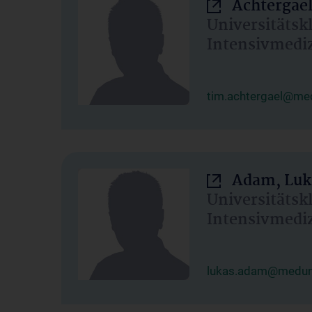
Achtergael
Universitätsk
Intensivmedi
tim.achtergael@med
Adam, Luk
Universitätsk
Intensivmedi
lukas.adam@meduni