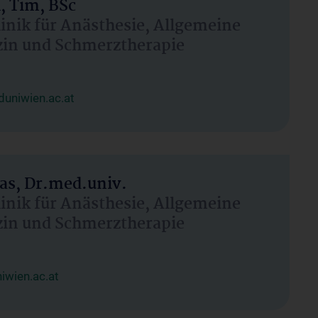
, Tim, BSc
linik für Anästhesie, Allgemeine
zin und Schmerztherapie
uniwien.ac.at
as, Dr.med.univ.
linik für Anästhesie, Allgemeine
zin und Schmerztherapie
wien.ac.at