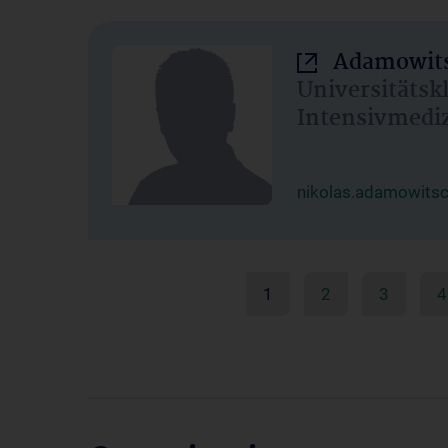
Adamowits
Universitätsk
Intensivmedi
nikolas.adamowits
1
2
3
4