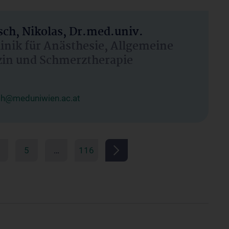
ch, Nikolas, Dr.med.univ.
linik für Anästhesie, Allgemeine
zin und Schmerztherapie
ch@meduniwien.ac.at
5
…
116