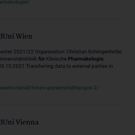
harmakologie/
edUni Wien
ester 2021/22 Organisation: Christian Schörgenhofer,
Universitätsklinik
für
Klinische
Pharmakologie
,
10.2021 Transferring data to external parties in
ents/detail/forum-arzneimitteltherapie-2/
edUni Vienna