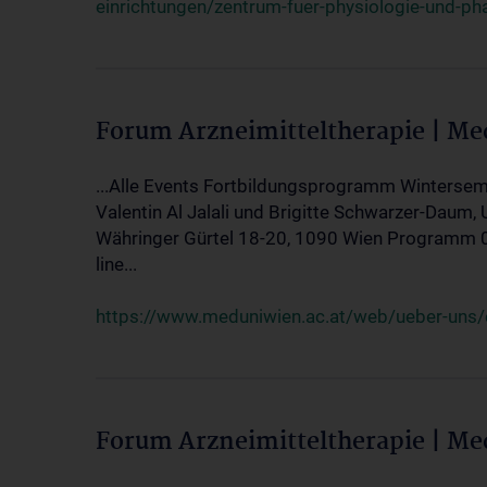
einrichtungen/zentrum-fuer-physiologie-und-p
Forum Arzneimitteltherapie | M
...Alle Events Fortbildungsprogramm Wintersem
Valentin Al Jalali und Brigitte Schwarzer-Daum, 
Währinger Gürtel 18-20, 1090 Wien Programm 05.
line...
https://www.meduniwien.ac.at/web/ueber-uns/ev
Forum Arzneimitteltherapie | M