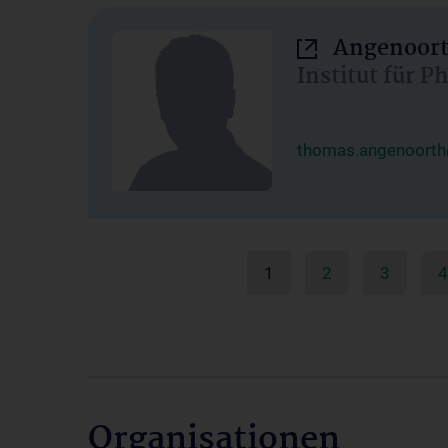
Angenoort
Institut für 
thomas.angenoorth
1
2
3
4
Organisationen