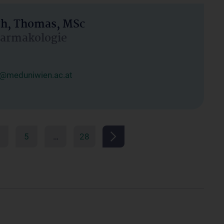
h, Thomas, MSc
Pharmakologie
@meduniwien.ac.at
5
…
28