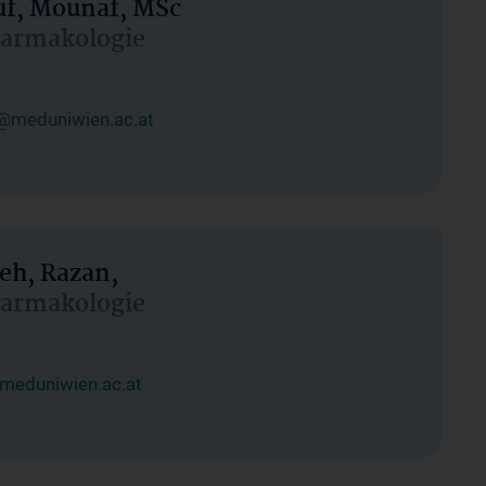
uf, Mounaf, MSc
Pharmakologie
@meduniwien.ac.at
eh, Razan,
Pharmakologie
meduniwien.ac.at