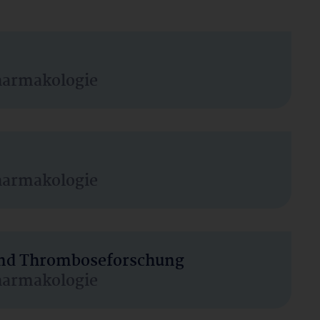
harmakologie
harmakologie
 und Thromboseforschung
harmakologie