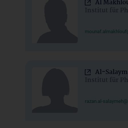
Al Makhlo
Institut für 
mounaf.almakhlouf
Al-Salaym
Institut für 
razan.al-salaymeh@