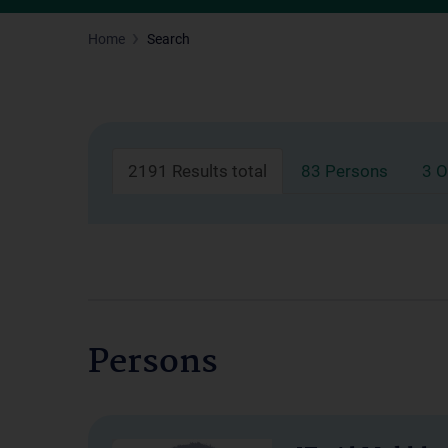
Home
Search
2191 Results total
83 Persons
3 O
Persons