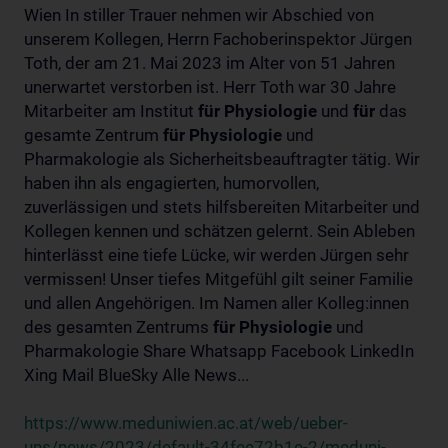
Wien In stiller Trauer nehmen wir Abschied von
unserem Kollegen, Herrn Fachoberinspektor Jürgen
Toth, der am 21. Mai 2023 im Alter von 51 Jahren
unerwartet verstorben ist. Herr Toth war 30 Jahre
Mitarbeiter am Institut
für
Physiologie
und
für
das
gesamte Zentrum
für
Physiologie
und
Pharmakologie als Sicherheitsbeauftragter tätig. Wir
haben ihn als engagierten, humorvollen,
zuverlässigen und stets hilfsbereiten Mitarbeiter und
Kollegen kennen und schätzen gelernt. Sein Ableben
hinterlässt eine tiefe Lücke, wir werden Jürgen sehr
vermissen! Unser tiefes Mitgefühl gilt seiner Familie
und allen Angehörigen. Im Namen aller Kolleg:innen
des gesamten Zentrums
für
Physiologie
und
Pharmakologie Share Whatsapp Facebook LinkedIn
Xing Mail BlueSky Alle News...
https://www.meduniwien.ac.at/web/ueber-
uns/news/2023/default-34fee72b1e-2/meduni-