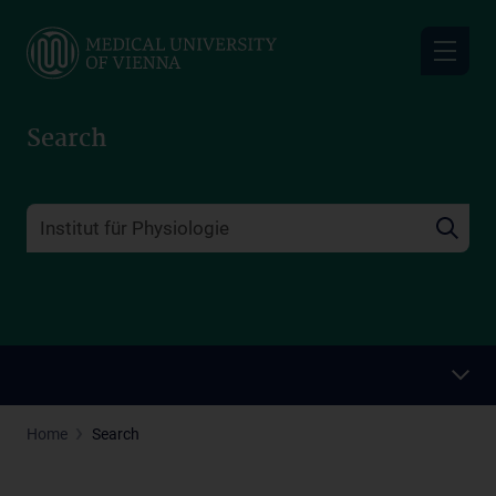
Skip
to
main
content
Search
Home
Search