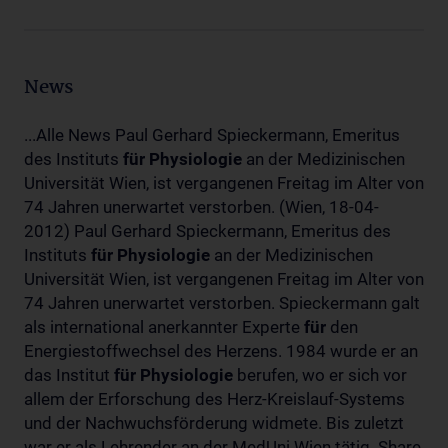
News
...Alle News Paul Gerhard Spieckermann, Emeritus
des Instituts
für
Physiologie
an der Medizinischen
Universität Wien, ist vergangenen Freitag im Alter von
74 Jahren unerwartet verstorben. (Wien, 18-04-
2012) Paul Gerhard Spieckermann, Emeritus des
Instituts
für
Physiologie
an der Medizinischen
Universität Wien, ist vergangenen Freitag im Alter von
74 Jahren unerwartet verstorben. Spieckermann galt
als international anerkannter Experte
für
den
Energiestoffwechsel des Herzens. 1984 wurde er an
das Institut
für
Physiologie
berufen, wo er sich vor
allem der Erforschung des Herz-Kreislauf-Systems
und der Nachwuchsförderung widmete. Bis zuletzt
war er als Lehrender an der MedUni Wien tätig. Share