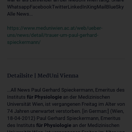
WhatsappFacebookTwitterLinkedInXingMailBlueSky
Alle News...
https://www.meduniwien.ac.at/web/ueber-
uns/news/detail/trauer-um-paul-gerhard-
spieckermann/
Detailsite | MedUni Vienna
...All News Paul Gerhard Spieckermann, Emeritus des
Instituts
für
Physiologie
an der Medizinischen
Universität Wien, ist vergangenen Freitag im Alter von
74 Jahren unerwartet verstorben. [in German:] (Wien,
18-04-2012) Paul Gerhard Spieckermann, Emeritus
des Instituts
für
Physiologie
an der Medizinischen