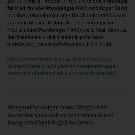
2011), Richard Timothy (Tim) Hunt (Nobelpreisträger
für
Medizin oder
Physiologie
2001) und Roger David
Kornberg (Nobelpreisträger
für
Chemie 2006) sowie
von John Michael Bishop (Nobelpreisträger
für
Medizin oder
Physiologie
1989) per E-Mail. Direkt zu
den Petitionen: » <link fileadmin pdfs news
petition_zur_hausen.pdf download file>Harald...
https://www.meduniwien.ac.at/web/en/about-
us/news/detailsite/in-german-nobelpreistraeger-
setzen-sich-fuer-meduni-wien-und-akh-wien-ein/
Margarethe Geiger neues Mitglied im
Executive Committee der Federation of
European Physiologial Societies