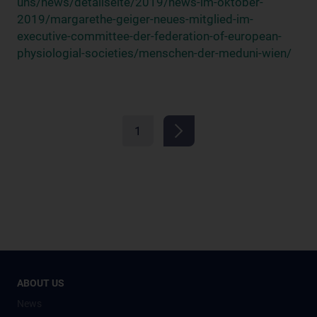
uns/news/detailseite/2019/news-im-oktober-
2019/margarethe-geiger-neues-mitglied-im-
executive-committee-der-federation-of-european-
physiologial-societies/menschen-der-meduni-wien/
1
ABOUT US
News