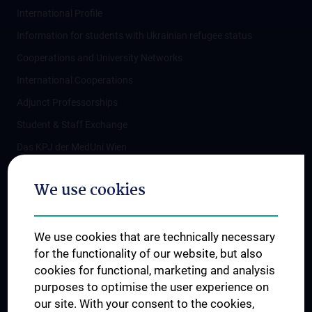
International Profile
Information for students with Ukrainian refugee status
Cooperations and University Networks
International Cooperations
Adjunct Professorships
Student & Staff Exchange
Das KPJ der MedUni Wien
Postgraduate Trainings
We use cookies
Dual Career
Trusted Reseach - Research Security - Foreign Interference
We use cookies that are technically necessary
UNESCO Chair on Bioethics
for the functionality of our website, but also
MUVI
cookies for functional, marketing and analysis
purposes to optimise the user experience on
our site. With your consent to the cookies,