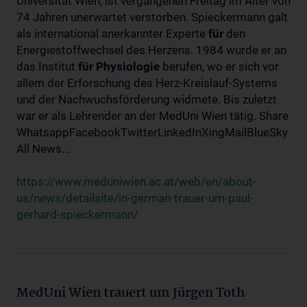
Universität Wien, ist vergangenen Freitag im Alter von
74 Jahren unerwartet verstorben. Spieckermann galt
als international anerkannter Experte
für
den
Energiestoffwechsel des Herzens. 1984 wurde er an
das Institut
für
Physiologie
berufen, wo er sich vor
allem der Erforschung des Herz-Kreislauf-Systems
und der Nachwuchsförderung widmete. Bis zuletzt
war er als Lehrender an der MedUni Wien tätig. Share
WhatsappFacebookTwitterLinkedInXingMailBlueSky
All News...
https://www.meduniwien.ac.at/web/en/about-
us/news/detailsite/in-german-trauer-um-paul-
gerhard-spieckermann/
MedUni Wien trauert um Jürgen Toth