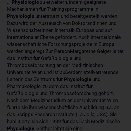
...
Physiologie
zu erweitern, indem geeignete
Mechanismen
für
Trainingsprogramme in
Physiologie
unterstützt und bereitgestellt werden.
Dazu wird der Austausch von DoktorandInnen und
WissenschafterInnen innerhalb Europas und auf
internationaler Ebene gefördert. Auch internationale
wissenschaftliche Forschungsprojekte in Europa
werden angeregt.Zur PersonMargarethe Geiger leitet
das Institut
für
Gefäßbiologie und
Thromboseforschung an der Medizinischen
Universität Wien und ist außerdem stellvertretende
Leiterin des Zentrums
für
Physiologie
und
Pharmakologie, zu dem das Institut
für
Gefäßbiologie und Thromboseforschung gehört.
Nach dem Medizinstudium an der Universität Wien
führte sie ihre wissenschaftliche Ausbildung u.a. an
das Scripps Research Institute (La Jolla, USA). Sie
habilitierte sie sich 1989
für
das Fach Medizinische
Physiologie
. Seither leitet sie eine