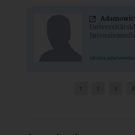
Adamowits
Universitätsk
Intensivmedi
nikolas.adamowits
1
2
3
4