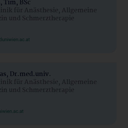
, Tim, BSc
linik für Anästhesie, Allgemeine
zin und Schmerztherapie
uniwien.ac.at
as, Dr.med.univ.
linik für Anästhesie, Allgemeine
zin und Schmerztherapie
wien.ac.at