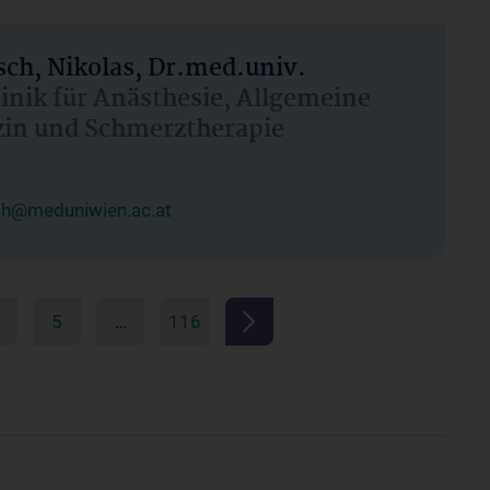
ch, Nikolas, Dr.med.univ.
linik für Anästhesie, Allgemeine
zin und Schmerztherapie
ch@meduniwien.ac.at
5
…
116