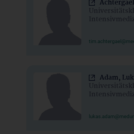
Achtergael
Universitätsk
Intensivmedi
tim.achtergael@med
Adam, Luk
Universitätsk
Intensivmedi
lukas.adam@meduni