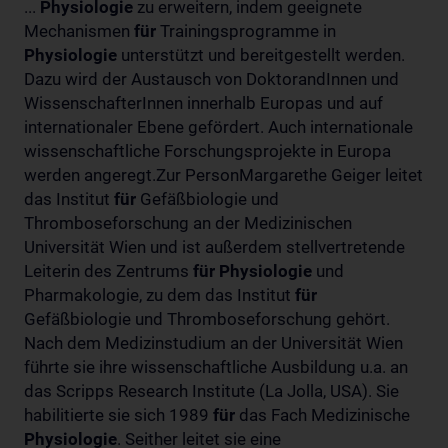
...
Physiologie
zu erweitern, indem geeignete
Mechanismen
für
Trainingsprogramme in
Physiologie
unterstützt und bereitgestellt werden.
Dazu wird der Austausch von DoktorandInnen und
WissenschafterInnen innerhalb Europas und auf
internationaler Ebene gefördert. Auch internationale
wissenschaftliche Forschungsprojekte in Europa
werden angeregt.Zur PersonMargarethe Geiger leitet
das Institut
für
Gefäßbiologie und
Thromboseforschung an der Medizinischen
Universität Wien und ist außerdem stellvertretende
Leiterin des Zentrums
für
Physiologie
und
Pharmakologie, zu dem das Institut
für
Gefäßbiologie und Thromboseforschung gehört.
Nach dem Medizinstudium an der Universität Wien
führte sie ihre wissenschaftliche Ausbildung u.a. an
das Scripps Research Institute (La Jolla, USA). Sie
habilitierte sie sich 1989
für
das Fach Medizinische
Physiologie
. Seither leitet sie eine