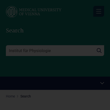
Skip
to
main
content
Search
Home
Search