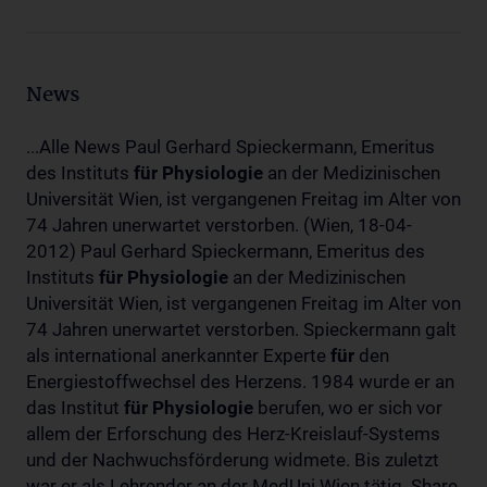
News
...Alle News Paul Gerhard Spieckermann, Emeritus
des Instituts
für
Physiologie
an der Medizinischen
Universität Wien, ist vergangenen Freitag im Alter von
74 Jahren unerwartet verstorben. (Wien, 18-04-
2012) Paul Gerhard Spieckermann, Emeritus des
Instituts
für
Physiologie
an der Medizinischen
Universität Wien, ist vergangenen Freitag im Alter von
74 Jahren unerwartet verstorben. Spieckermann galt
als international anerkannter Experte
für
den
Energiestoffwechsel des Herzens. 1984 wurde er an
das Institut
für
Physiologie
berufen, wo er sich vor
allem der Erforschung des Herz-Kreislauf-Systems
und der Nachwuchsförderung widmete. Bis zuletzt
war er als Lehrender an der MedUni Wien tätig. Share