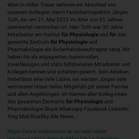
Wien In stiller Trauer nehmen wir Abschied von
unserem Kollegen, Herrn Fachoberinspektor Jürgen
Toth, der am 21. Mai 2023 im Alter von 51 Jahren
unerwartet verstorben ist. Herr Toth war 30 Jahre
Mitarbeiter am Institut
für
Physiologie
und
für
das
gesamte Zentrum
für
Physiologie
und
Pharmakologie als Sicherheitsbeauftragter tätig. Wir
haben ihn als engagierten, humorvollen,
zuverlässigen und stets hilfsbereiten Mitarbeiter und
Kollegen kennen und schätzen gelernt. Sein Ableben
hinterlässt eine tiefe Lücke, wir werden Jürgen sehr
vermissen! Unser tiefes Mitgefühl gilt seiner Familie
und allen Angehörigen. Im Namen aller Kolleg:innen
des gesamten Zentrums
für
Physiologie
und
Pharmakologie Share Whatsapp Facebook LinkedIn
Xing Mail BlueSky Alle News...
https://www.meduniwien.ac.at/web/ueber-
uns/news/2023/default-34fee72b1e-2/meduni-