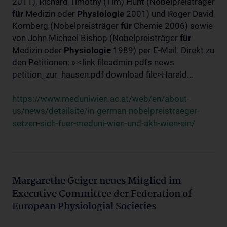
2011), Richard Timothy (Tim) Hunt (Nobelpreisträger
für
Medizin oder
Physiologie
2001) und Roger David
Kornberg (Nobelpreisträger
für
Chemie 2006) sowie
von John Michael Bishop (Nobelpreisträger
für
Medizin oder
Physiologie
1989) per E-Mail. Direkt zu
den Petitionen: » <link fileadmin pdfs news
petition_zur_hausen.pdf download file>Harald...
https://www.meduniwien.ac.at/web/en/about-
us/news/detailsite/in-german-nobelpreistraeger-
setzen-sich-fuer-meduni-wien-und-akh-wien-ein/
Margarethe Geiger neues Mitglied im
Executive Committee der Federation of
European Physiologial Societies