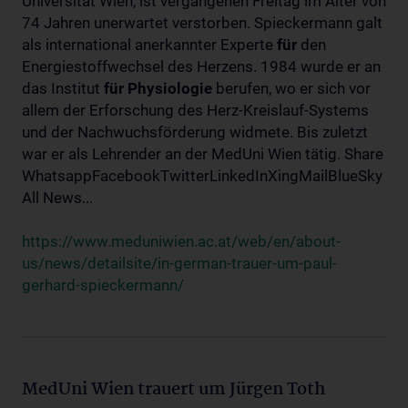
Universität Wien, ist vergangenen Freitag im Alter von
74 Jahren unerwartet verstorben. Spieckermann galt
als international anerkannter Experte
für
den
Energiestoffwechsel des Herzens. 1984 wurde er an
das Institut
für
Physiologie
berufen, wo er sich vor
allem der Erforschung des Herz-Kreislauf-Systems
und der Nachwuchsförderung widmete. Bis zuletzt
war er als Lehrender an der MedUni Wien tätig. Share
WhatsappFacebookTwitterLinkedInXingMailBlueSky
All News...
https://www.meduniwien.ac.at/web/en/about-
us/news/detailsite/in-german-trauer-um-paul-
gerhard-spieckermann/
MedUni Wien trauert um Jürgen Toth