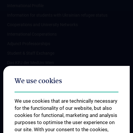
International Profile
Information for students with Ukrainian refugee status
Cooperations and University Networks
International Cooperations
Adjunct Professorships
Student & Staff Exchange
Das KPJ der MedUni Wien
Postgraduate Trainings
We use cookies
Dual Career
Trusted Reseach - Research Security - Foreign Interference
We use cookies that are technically necessary
UNESCO Chair on Bioethics
for the functionality of our website, but also
MUVI
cookies for functional, marketing and analysis
purposes to optimise the user experience on
our site. With your consent to the cookies,