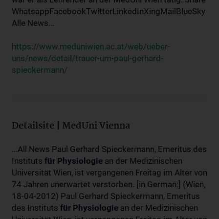
WhatsappFacebookTwitterLinkedInXingMailBlueSky
Alle News...
https://www.meduniwien.ac.at/web/ueber-
uns/news/detail/trauer-um-paul-gerhard-
spieckermann/
Detailsite | MedUni Vienna
...All News Paul Gerhard Spieckermann, Emeritus des
Instituts
für
Physiologie
an der Medizinischen
Universität Wien, ist vergangenen Freitag im Alter von
74 Jahren unerwartet verstorben. [in German:] (Wien,
18-04-2012) Paul Gerhard Spieckermann, Emeritus
des Instituts
für
Physiologie
an der Medizinischen