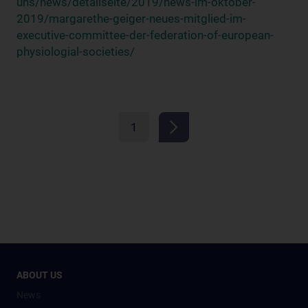
uns/news/detailseite/2019/news-im-oktober-
2019/margarethe-geiger-neues-mitglied-im-
executive-committee-der-federation-of-european-
physiologial-societies/
1
ABOUT US
News