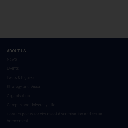
ABOUT US
News
Events
Facts & Figures
Strategy and Vision
Organisation
Campus and University Life
Contact points for victims of discrimination and sexual
harassment