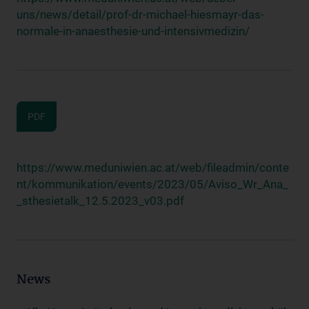
uns/news/detail/prof-dr-michael-hiesmayr-das-
normale-in-anaesthesie-und-intensivmedizin/
PDF
https://www.meduniwien.ac.at/web/fileadmin/conte
nt/kommunikation/events/2023/05/Aviso_Wr_Ana_
_sthesietalk_12.5.2023_v03.pdf
News