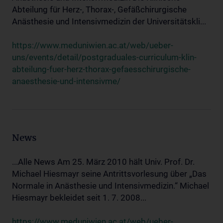
Abteilung für Herz-, Thorax-, Gefäßchirurgische
Anästhesie und Intensivmedizin der Universitätskli...
https://www.meduniwien.ac.at/web/ueber-
uns/events/detail/postgraduales-curriculum-klin-
abteilung-fuer-herz-thorax-gefaesschirurgische-
anaesthesie-und-intensivme/
News
...Alle News Am 25. März 2010 hält Univ. Prof. Dr.
Michael Hiesmayr seine Antrittsvorlesung über „Das
Normale in Anästhesie und Intensivmedizin.“ Michael
Hiesmayr bekleidet seit 1. 7. 2008...
https://www.meduniwien.ac.at/web/ueber-