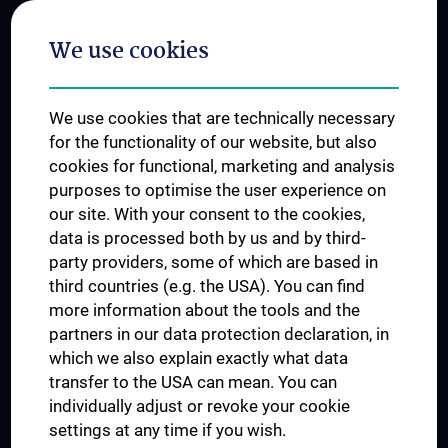
Postgraduate Trainings
We use cookies
Dual Career
Trusted Reseach - Research Security - Foreign Interference
We use cookies that are technically necessary
UNESCO Chair on Bioethics
for the functionality of our website, but also
MUVI
cookies for functional, marketing and analysis
purposes to optimise the user experience on
our site. With your consent to the cookies,
Connect with us
data is processed both by us and by third-
party providers, some of which are based in
third countries (e.g. the USA). You can find
more information about the tools and the
partners in our data protection declaration, in
which we also explain exactly what data
PRESSE
transfer to the USA can mean. You can
JOBS
individually adjust or revoke your cookie
MEDUNI SHOP
settings at any time if you wish.