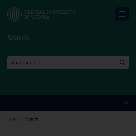
Skip
to
main
content
Search
Home
Search