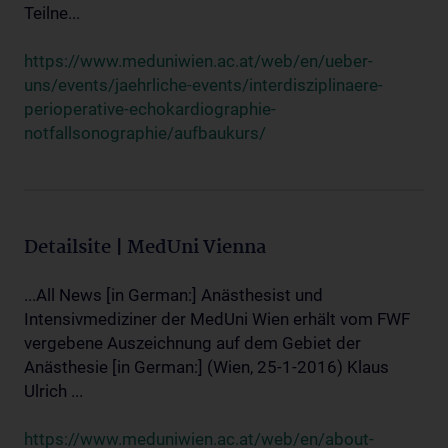
Teilne...
https://www.meduniwien.ac.at/web/en/ueber-
uns/events/jaehrliche-events/interdisziplinaere-
perioperative-echokardiographie-
notfallsonographie/aufbaukurs/
Detailsite | MedUni Vienna
...All News [in German:] Anästhesist und
Intensivmediziner der MedUni Wien erhält vom FWF
vergebene Auszeichnung auf dem Gebiet der
Anästhesie [in German:] (Wien, 25-1-2016) Klaus
Ulrich ...
https://www.meduniwien.ac.at/web/en/about-