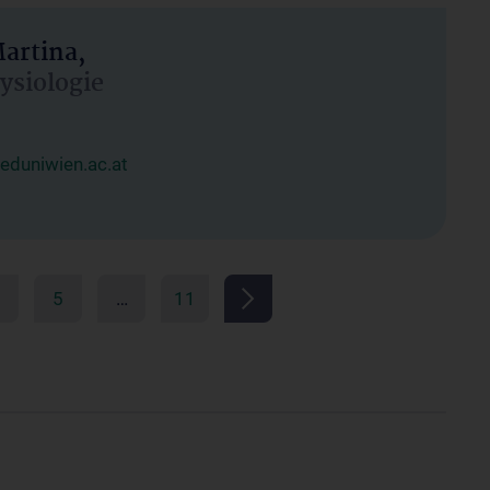
artina,
hysiologie
duniwien.ac.at
5
…
11