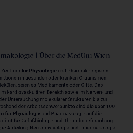
rmakologie | Über die MedUni Wien
m Zentrum
für
Physiologie
und Pharmakologie der
unktionen in gesunden oder kranken Organismen,
ekülen, seien es Medikamente oder Gifte. Das
 im kardiovaskulären Bereich sowie im Nerven- und
der Untersuchung molekularer Strukturen bis zur
rechend der Arbeitsschwerpunkte sind die über 100
rum
für
Physiologie
und Pharmakologie auf die
nstitut
für
Gefäßbiologie und Thromboseforschung
gie
Abteilung Neurophysiologie und -pharmakologie