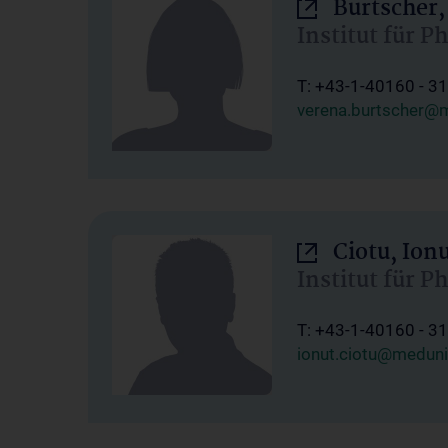
Burtscher,
Institut für P
T: +43-1-40160 - 3
verena.burtscher@m
Ciotu, Ion
Institut für P
T: +43-1-40160 - 3
ionut.ciotu@meduni