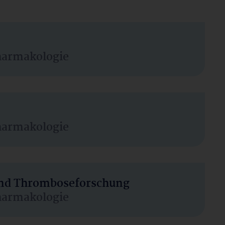
harmakologie
harmakologie
 und Thromboseforschung
harmakologie