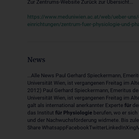
Zur Zentrums-Website Zurück zur Übersicht...
https://www.meduniwien.ac.at/web/ueber-uns/o
einrichtungen/zentrum-fuer-physiologie-und-p
News
...Alle News Paul Gerhard Spieckermann, Emerit
Universität Wien, ist vergangenen Freitag im Al
2012) Paul Gerhard Spieckermann, Emeritus des
Universität Wien, ist vergangenen Freitag im A
galt als international anerkannter Experte
für
den
das Institut
für
Physiologie
berufen, wo er sich
und der Nachwuchsförderung widmete. Bis zuletz
Share WhatsappFacebookTwitterLinkedInXingMa