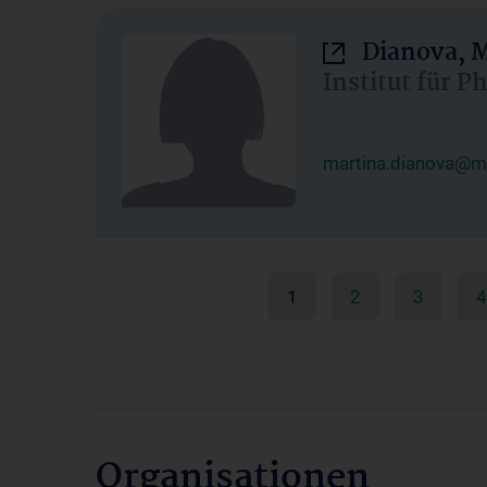
Dianova, M
Institut für P
martina.dianova@me
1
2
3
4
Organisationen