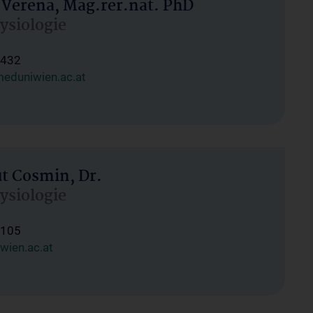
 Verena, Mag.rer.nat. PhD
hysiologie
1432
eduniwien.ac.at
ut Cosmin, Dr.
hysiologie
1105
wien.ac.at