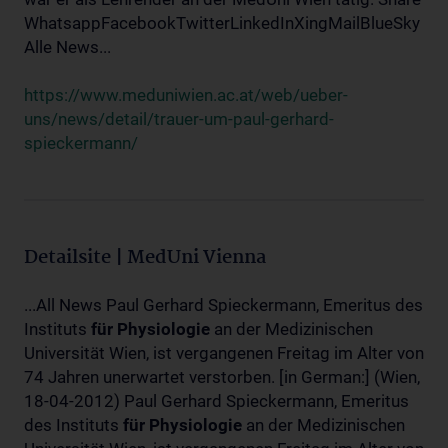
WhatsappFacebookTwitterLinkedInXingMailBlueSky
Alle News...
https://www.meduniwien.ac.at/web/ueber-
uns/news/detail/trauer-um-paul-gerhard-
spieckermann/
Detailsite | MedUni Vienna
...All News Paul Gerhard Spieckermann, Emeritus des
Instituts
für
Physiologie
an der Medizinischen
Universität Wien, ist vergangenen Freitag im Alter von
74 Jahren unerwartet verstorben. [in German:] (Wien,
18-04-2012) Paul Gerhard Spieckermann, Emeritus
des Instituts
für
Physiologie
an der Medizinischen