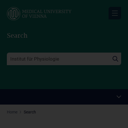
Skip
to
main
content
Search
Home
Search