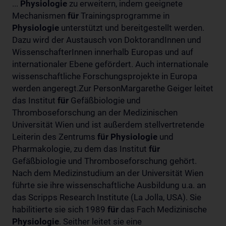
...
Physiologie
zu erweitern, indem geeignete
Mechanismen
für
Trainingsprogramme in
Physiologie
unterstützt und bereitgestellt werden.
Dazu wird der Austausch von DoktorandInnen und
WissenschafterInnen innerhalb Europas und auf
internationaler Ebene gefördert. Auch internationale
wissenschaftliche Forschungsprojekte in Europa
werden angeregt.Zur PersonMargarethe Geiger leitet
das Institut
für
Gefäßbiologie und
Thromboseforschung an der Medizinischen
Universität Wien und ist außerdem stellvertretende
Leiterin des Zentrums
für
Physiologie
und
Pharmakologie, zu dem das Institut
für
Gefäßbiologie und Thromboseforschung gehört.
Nach dem Medizinstudium an der Universität Wien
führte sie ihre wissenschaftliche Ausbildung u.a. an
das Scripps Research Institute (La Jolla, USA). Sie
habilitierte sie sich 1989
für
das Fach Medizinische
Physiologie
. Seither leitet sie eine