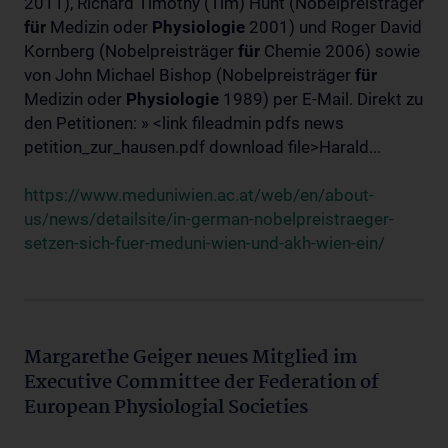
2011), Richard Timothy (Tim) Hunt (Nobelpreisträger
für
Medizin oder
Physiologie
2001) und Roger David
Kornberg (Nobelpreisträger
für
Chemie 2006) sowie
von John Michael Bishop (Nobelpreisträger
für
Medizin oder
Physiologie
1989) per E-Mail. Direkt zu
den Petitionen: » <link fileadmin pdfs news
petition_zur_hausen.pdf download file>Harald...
https://www.meduniwien.ac.at/web/en/about-
us/news/detailsite/in-german-nobelpreistraeger-
setzen-sich-fuer-meduni-wien-und-akh-wien-ein/
Margarethe Geiger neues Mitglied im
Executive Committee der Federation of
European Physiologial Societies