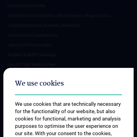
International Profile
Information for students with Ukrainian refugee status
Cooperations and University Networks
International Cooperations
Adjunct Professorships
Student & Staff Exchange
Das KPJ der MedUni Wien
Postgraduate Trainings
We use cookies
Dual Career
Trusted Reseach - Research Security - Foreign Interference
We use cookies that are technically necessary
UNESCO Chair on Bioethics
for the functionality of our website, but also
MUVI
cookies for functional, marketing and analysis
purposes to optimise the user experience on
our site. With your consent to the cookies,