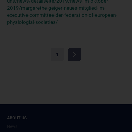
uns/news/detailseite/2019/news-im-oktober-
2019/margarethe-geiger-neues-mitglied-im-
executive-committee-der-federation-of-european-
physiologial-societies/
1
ABOUT US
News