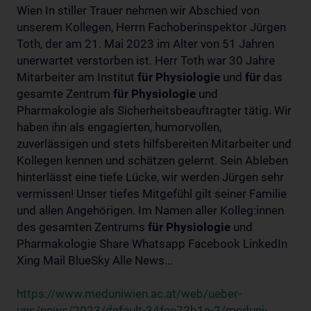
Wien In stiller Trauer nehmen wir Abschied von
unserem Kollegen, Herrn Fachoberinspektor Jürgen
Toth, der am 21. Mai 2023 im Alter von 51 Jahren
unerwartet verstorben ist. Herr Toth war 30 Jahre
Mitarbeiter am Institut
für
Physiologie
und
für
das
gesamte Zentrum
für
Physiologie
und
Pharmakologie als Sicherheitsbeauftragter tätig. Wir
haben ihn als engagierten, humorvollen,
zuverlässigen und stets hilfsbereiten Mitarbeiter und
Kollegen kennen und schätzen gelernt. Sein Ableben
hinterlässt eine tiefe Lücke, wir werden Jürgen sehr
vermissen! Unser tiefes Mitgefühl gilt seiner Familie
und allen Angehörigen. Im Namen aller Kolleg:innen
des gesamten Zentrums
für
Physiologie
und
Pharmakologie Share Whatsapp Facebook LinkedIn
Xing Mail BlueSky Alle News...
https://www.meduniwien.ac.at/web/ueber-
uns/news/2023/default-34fee72b1e-2/meduni-