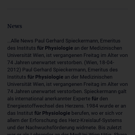
News
...Alle News Paul Gerhard Spieckermann, Emeritus
des Instituts
für
Physiologie
an der Medizinischen
Universität Wien, ist vergangenen Freitag im Alter von
74 Jahren unerwartet verstorben. (Wien, 18-04-
2012) Paul Gerhard Spieckermann, Emeritus des
Instituts
für
Physiologie
an der Medizinischen
Universität Wien, ist vergangenen Freitag im Alter von
74 Jahren unerwartet verstorben. Spieckermann galt
als international anerkannter Experte
für
den
Energiestoffwechsel des Herzens. 1984 wurde er an
das Institut
für
Physiologie
berufen, wo er sich vor
allem der Erforschung des Herz-Kreislauf-Systems
und der Nachwuchsförderung widmete. Bis zuletzt
war er als Lehrender an der MedUni Wien tätig. Share