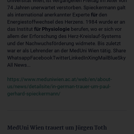
Universität Wien, ist vergangenen Freitag im Alter von
74 Jahren unerwartet verstorben. Spieckermann galt
als international anerkannter Experte
für
den
Energiestoffwechsel des Herzens. 1984 wurde er an
das Institut
für
Physiologie
berufen, wo er sich vor
allem der Erforschung des Herz-Kreislauf-Systems
und der Nachwuchsförderung widmete. Bis zuletzt
war er als Lehrender an der MedUni Wien tätig. Share
WhatsappFacebookTwitterLinkedInXingMailBlueSky
All News...
https://www.meduniwien.ac.at/web/en/about-
us/news/detailsite/in-german-trauer-um-paul-
gerhard-spieckermann/
MedUni Wien trauert um Jürgen Toth