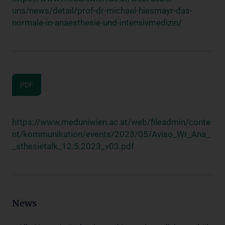
uns/news/detail/prof-dr-michael-hiesmayr-das-
normale-in-anaesthesie-und-intensivmedizin/
PDF
https://www.meduniwien.ac.at/web/fileadmin/conte
nt/kommunikation/events/2023/05/Aviso_Wr_Ana_
_sthesietalk_12.5.2023_v03.pdf
News