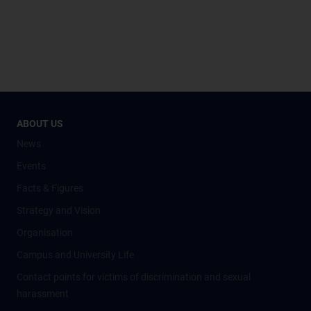
ABOUT US
News
Events
Facts & Figures
Strategy and Vision
Organisation
Campus and University Life
Contact points for victims of discrimination and sexual
harassment