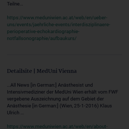
Teilne...
https://www.meduniwien.ac.at/web/en/ueber-
uns/events/jaehrliche-events/interdisziplinaere-
perioperative-echokardiographie-
notfallsonographie/aufbaukurs/
Detailsite | MedUni Vienna
...All News [in German:] Anästhesist und
Intensivmediziner der MedUni Wien erhält vom FWF
vergebene Auszeichnung auf dem Gebiet der
Anästhesie [in German:] (Wien, 25-1-2016) Klaus
Ulrich ...
https://www.meduniwien.ac.at/web/en/about-