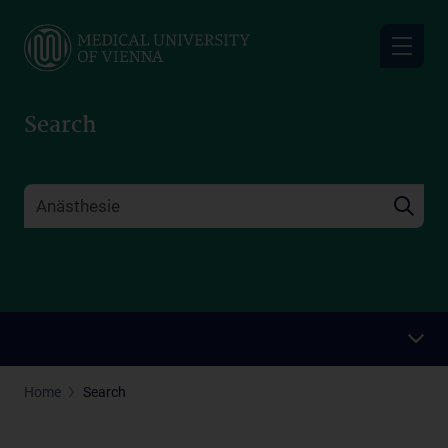
Skip
to
main
content
Search
Home
Search