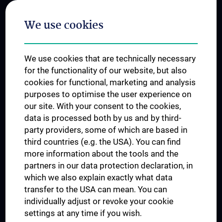
Postgraduate Trainings
We use cookies
Dual Career
Trusted Reseach - Research Security - Foreign Interference
We use cookies that are technically necessary
UNESCO Chair on Bioethics
for the functionality of our website, but also
MUVI
cookies for functional, marketing and analysis
purposes to optimise the user experience on
our site. With your consent to the cookies,
Connect with us
data is processed both by us and by third-
party providers, some of which are based in
third countries (e.g. the USA). You can find
more information about the tools and the
partners in our data protection declaration, in
which we also explain exactly what data
PRESSE
transfer to the USA can mean. You can
JOBS
individually adjust or revoke your cookie
MEDUNI SHOP
settings at any time if you wish.