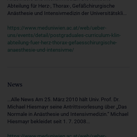
Abteilung für Herz-, Thorax-, Gefäßchirurgische
Anästhesie und Intensivmedizin der Universitätskli...
https://www.meduniwien.ac.at/web/ueber-
uns/events/detail/postgraduales-curriculum-klin-
abteilung-fuer-herz-thorax-gefaesschirurgische-
anaesthesie-und-intensivme/
News
...Alle News Am 25. März 2010 hält Univ. Prof. Dr.
Michael Hiesmayr seine Antrittsvorlesung über „Das
Normale in Anästhesie und Intensivmedizin.“ Michael
Hiesmayr bekleidet seit 1. 7. 2008...
https://www.meduniwien.ac.at/web/ueber-