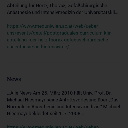
Abteilung für Herz-, Thorax-, Gefäßchirurgische
Anästhesie und Intensivmedizin der Universitätskli...
https://www.meduniwien.ac.at/web/ueber-
uns/events/detail/postgraduales-curriculum-klin-
abteilung-fuer-herz-thorax-gefaesschirurgische-
anaesthesie-und-intensivme/
News
...Alle News Am 25. März 2010 hält Univ. Prof. Dr.
Michael Hiesmayr seine Antrittsvorlesung über „Das
Normale in Anästhesie und Intensivmedizin.“ Michael
Hiesmayr bekleidet seit 1. 7. 2008...
https://www.meduniwien.ac.at/web/ueber-