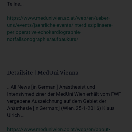
Teilne...
https://www.meduniwien.ac.at/web/en/ueber-
uns/events/jaehrliche-events/interdisziplinaere-
perioperative-echokardiographie-
notfallsonographie/aufbaukurs/
Detailsite | MedUni Vienna
...All News [in German:] Anästhesist und
Intensivmediziner der MedUni Wien erhält vom FWF
vergebene Auszeichnung auf dem Gebiet der
Anästhesie [in German:] (Wien, 25-1-2016) Klaus
Ulrich ...
https://www.meduniwien.ac.at/web/en/about-