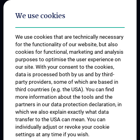
Postgraduate Trainings
We use cookies
Dual Career
Trusted Reseach - Research Security - Foreign Interference
We use cookies that are technically necessary
UNESCO Chair on Bioethics
for the functionality of our website, but also
MUVI
cookies for functional, marketing and analysis
purposes to optimise the user experience on
our site. With your consent to the cookies,
Connect with us
data is processed both by us and by third-
party providers, some of which are based in
third countries (e.g. the USA). You can find
more information about the tools and the
partners in our data protection declaration, in
which we also explain exactly what data
PRESSE
transfer to the USA can mean. You can
JOBS
individually adjust or revoke your cookie
MEDUNI SHOP
settings at any time if you wish.