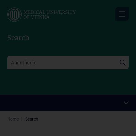
Skip
to
main
content
Search
Home
Search