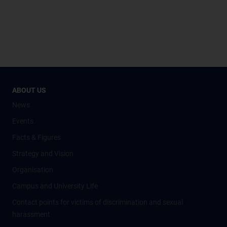
ABOUT US
News
Events
Facts & Figures
Strategy and Vision
Organisation
Campus and University Life
Contact points for victims of discrimination and sexual
harassment