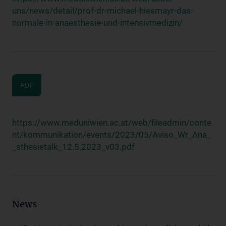
uns/news/detail/prof-dr-michael-hiesmayr-das-
normale-in-anaesthesie-und-intensivmedizin/
PDF
https://www.meduniwien.ac.at/web/fileadmin/conte
nt/kommunikation/events/2023/05/Aviso_Wr_Ana_
_sthesietalk_12.5.2023_v03.pdf
News