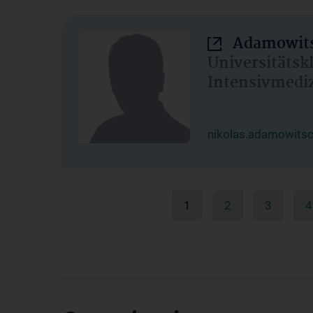
Adamowits
Universitätsk
Intensivmedi
nikolas.adamowits
1
2
3
4