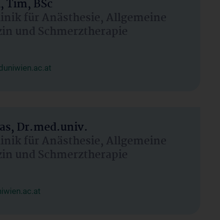
, Tim, BSc
linik für Anästhesie, Allgemeine
zin und Schmerztherapie
uniwien.ac.at
as, Dr.med.univ.
linik für Anästhesie, Allgemeine
zin und Schmerztherapie
wien.ac.at