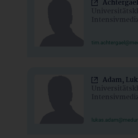
Achtergael
Universitätsk
Intensivmedi
tim.achtergael@med
Adam, Luk
Universitätsk
Intensivmedi
lukas.adam@meduni