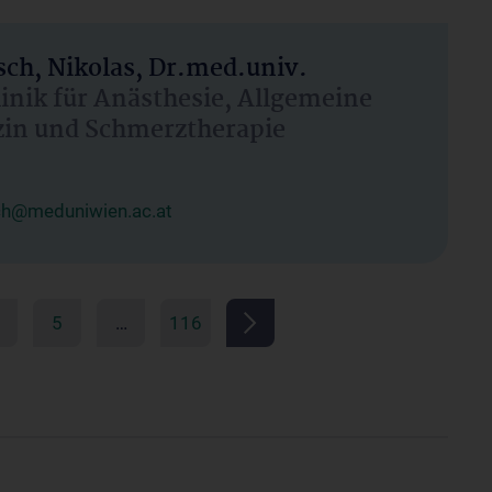
ch, Nikolas, Dr.med.univ.
linik für Anästhesie, Allgemeine
zin und Schmerztherapie
ch@meduniwien.ac.at
5
…
116