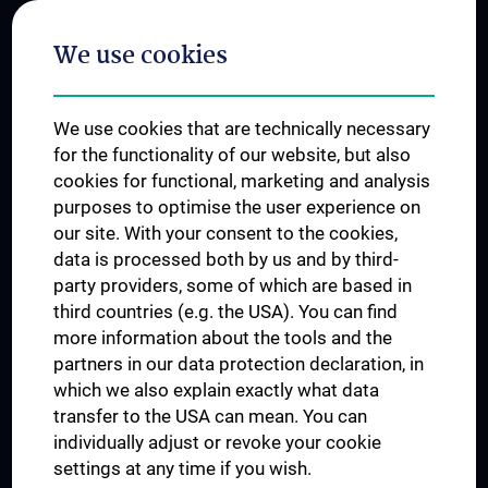
Postgraduate Trainings
We use cookies
Dual Career
Trusted Reseach - Research Security - Foreign Interference
We use cookies that are technically necessary
UNESCO Chair on Bioethics
for the functionality of our website, but also
MUVI
cookies for functional, marketing and analysis
purposes to optimise the user experience on
our site. With your consent to the cookies,
Connect with us
data is processed both by us and by third-
party providers, some of which are based in
third countries (e.g. the USA). You can find
more information about the tools and the
partners in our data protection declaration, in
which we also explain exactly what data
PRESSE
transfer to the USA can mean. You can
JOBS
individually adjust or revoke your cookie
MEDUNI SHOP
settings at any time if you wish.