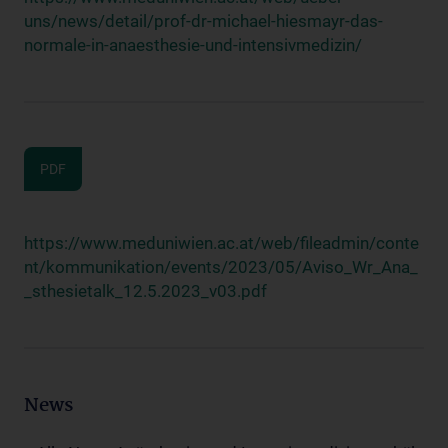
uns/news/detail/prof-dr-michael-hiesmayr-das-
normale-in-anaesthesie-und-intensivmedizin/
PDF
https://www.meduniwien.ac.at/web/fileadmin/conte
nt/kommunikation/events/2023/05/Aviso_Wr_Ana_
_sthesietalk_12.5.2023_v03.pdf
News