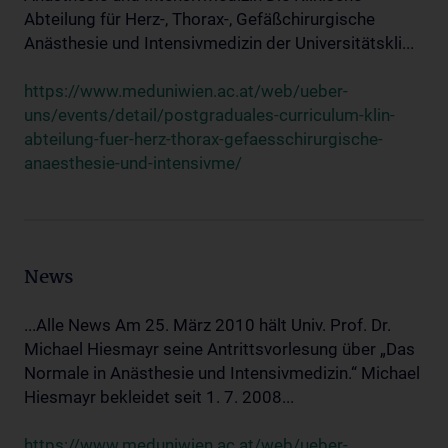
Abteilung für Herz-, Thorax-, Gefäßchirurgische
Anästhesie und Intensivmedizin der Universitätskli...
https://www.meduniwien.ac.at/web/ueber-
uns/events/detail/postgraduales-curriculum-klin-
abteilung-fuer-herz-thorax-gefaesschirurgische-
anaesthesie-und-intensivme/
News
...Alle News Am 25. März 2010 hält Univ. Prof. Dr.
Michael Hiesmayr seine Antrittsvorlesung über „Das
Normale in Anästhesie und Intensivmedizin.“ Michael
Hiesmayr bekleidet seit 1. 7. 2008...
https://www.meduniwien.ac.at/web/ueber-