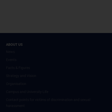
ABOUT US
News
Events
Facts & Figures
Strategy and Vision
Organisation
Campus and University Life
Contact points for victims of discrimination and sexual
harassment