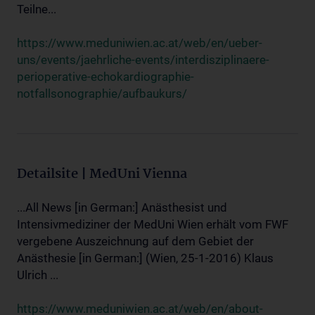
Teilne...
https://www.meduniwien.ac.at/web/en/ueber-
uns/events/jaehrliche-events/interdisziplinaere-
perioperative-echokardiographie-
notfallsonographie/aufbaukurs/
Detailsite | MedUni Vienna
...All News [in German:] Anästhesist und
Intensivmediziner der MedUni Wien erhält vom FWF
vergebene Auszeichnung auf dem Gebiet der
Anästhesie [in German:] (Wien, 25-1-2016) Klaus
Ulrich ...
https://www.meduniwien.ac.at/web/en/about-