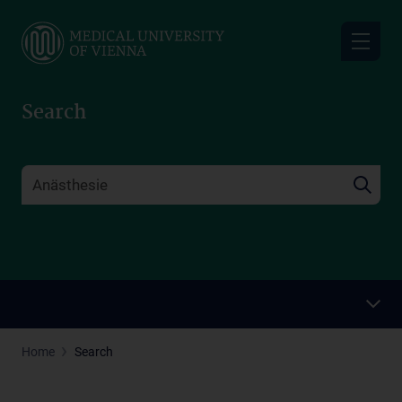
Skip
to
main
content
Search
Home
Search