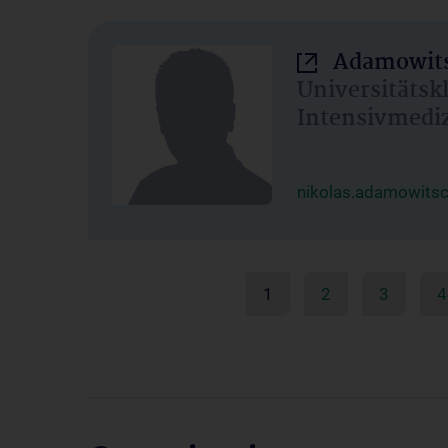
Adamowits
Universitätsk
Intensivmedi
nikolas.adamowits
1
2
3
4