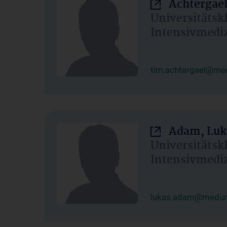
Achtergael
Universitätsk
Intensivmedi
tim.achtergael@med
Adam, Luk
Universitätsk
Intensivmedi
lukas.adam@meduni