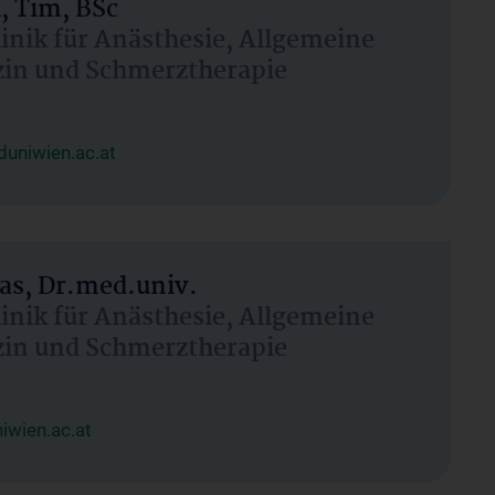
, Tim, BSc
linik für Anästhesie, Allgemeine
zin und Schmerztherapie
uniwien.ac.at
as, Dr.med.univ.
linik für Anästhesie, Allgemeine
zin und Schmerztherapie
wien.ac.at