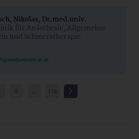
ch, Nikolas, Dr.med.univ.
linik für Anästhesie, Allgemeine
zin und Schmerztherapie
ch@meduniwien.ac.at
5
…
116