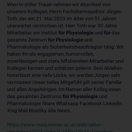
Wien In stiller Trauer nehmen wir Abschied von
unserem Kollegen, Herrn Fachoberinspektor Jürgen
Toth, der am 21. Mai 2023 im Alter von 51 Jahren
unerwartet verstorben ist. Herr Toth war 30 Jahre
Mitarbeiter am Institut
für
Physiologie
und
für
das
gesamte Zentrum
für
Physiologie
und
Pharmakologie als Sicherheitsbeauftragter tätig. Wir
haben ihn als engagierten, humorvollen,
zuverlässigen und stets hilfsbereiten Mitarbeiter und
Kollegen kennen und schätzen gelernt. Sein Ableben
hinterlässt eine tiefe Lücke, wir werden Jürgen sehr
vermissen! Unser tiefes Mitgefühl gilt seiner Familie
und allen Angehörigen. Im Namen aller Kolleg:innen
des gesamten Zentrums
für
Physiologie
und
Pharmakologie Share Whatsapp Facebook LinkedIn
Xing Mail BlueSky Alle News...
https://www.meduniwien.ac.at/web/ueber-
uns/news/2023/default-34fee72b1e-2/meduni-