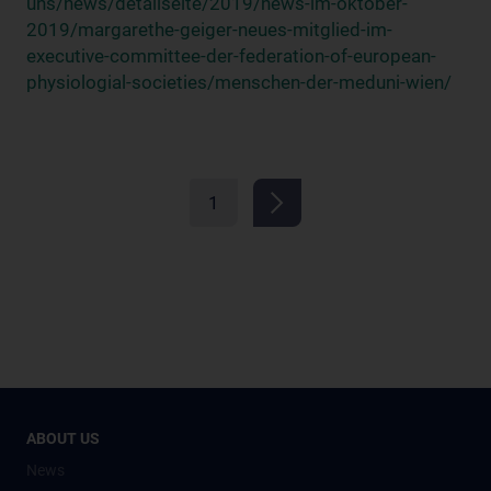
uns/news/detailseite/2019/news-im-oktober-
2019/margarethe-geiger-neues-mitglied-im-
executive-committee-der-federation-of-european-
physiologial-societies/menschen-der-meduni-wien/
1
ABOUT US
News