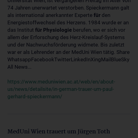
Universität Wien, ist vergangenen Freitag im Alter von
74 Jahren unerwartet verstorben. Spieckermann galt
als international anerkannter Experte
für
den
Energiestoffwechsel des Herzens. 1984 wurde er an
das Institut
für
Physiologie
berufen, wo er sich vor
allem der Erforschung des Herz-Kreislauf-Systems
und der Nachwuchsförderung widmete. Bis zuletzt
war er als Lehrender an der MedUni Wien tätig. Share
WhatsappFacebookTwitterLinkedInXingMailBlueSky
All News...
https://www.meduniwien.ac.at/web/en/about-
us/news/detailsite/in-german-trauer-um-paul-
gerhard-spieckermann/
MedUni Wien trauert um Jürgen Toth