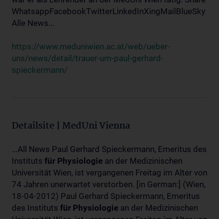
WhatsappFacebookTwitterLinkedInXingMailBlueSky
Alle News...
https://www.meduniwien.ac.at/web/ueber-
uns/news/detail/trauer-um-paul-gerhard-
spieckermann/
Detailsite | MedUni Vienna
...All News Paul Gerhard Spieckermann, Emeritus des
Instituts
für
Physiologie
an der Medizinischen
Universität Wien, ist vergangenen Freitag im Alter von
74 Jahren unerwartet verstorben. [in German:] (Wien,
18-04-2012) Paul Gerhard Spieckermann, Emeritus
des Instituts
für
Physiologie
an der Medizinischen