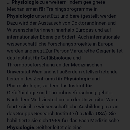
...
Physiologie
zu erweitern, indem geeignete
Mechanismen
für
Trainingsprogramme in
Physiologie
unterstützt und bereitgestellt werden.
Dazu wird der Austausch von DoktorandInnen und
WissenschafterInnen innerhalb Europas und auf
internationaler Ebene gefördert. Auch internationale
wissenschaftliche Forschungsprojekte in Europa
werden angeregt.Zur PersonMargarethe Geiger leitet
das Institut
für
Gefäßbiologie und
Thromboseforschung an der Medizinischen
Universität Wien und ist außerdem stellvertretende
Leiterin des Zentrums
für
Physiologie
und
Pharmakologie, zu dem das Institut
für
Gefäßbiologie und Thromboseforschung gehört.
Nach dem Medizinstudium an der Universität Wien
führte sie ihre wissenschaftliche Ausbildung u.a. an
das Scripps Research Institute (La Jolla, USA). Sie
habilitierte sie sich 1989
für
das Fach Medizinische
Physiologie
. Seither leitet sie eine