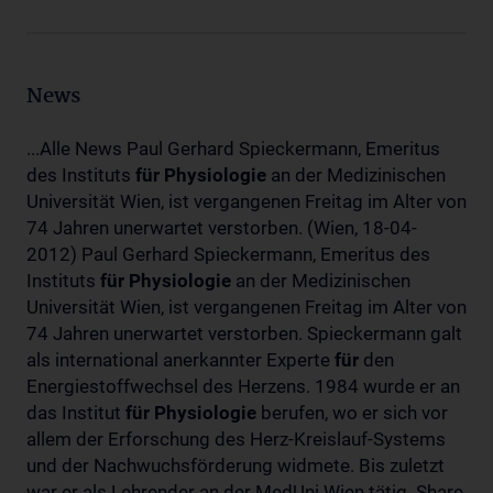
News
...Alle News Paul Gerhard Spieckermann, Emeritus
des Instituts
für
Physiologie
an der Medizinischen
Universität Wien, ist vergangenen Freitag im Alter von
74 Jahren unerwartet verstorben. (Wien, 18-04-
2012) Paul Gerhard Spieckermann, Emeritus des
Instituts
für
Physiologie
an der Medizinischen
Universität Wien, ist vergangenen Freitag im Alter von
74 Jahren unerwartet verstorben. Spieckermann galt
als international anerkannter Experte
für
den
Energiestoffwechsel des Herzens. 1984 wurde er an
das Institut
für
Physiologie
berufen, wo er sich vor
allem der Erforschung des Herz-Kreislauf-Systems
und der Nachwuchsförderung widmete. Bis zuletzt
war er als Lehrender an der MedUni Wien tätig. Share