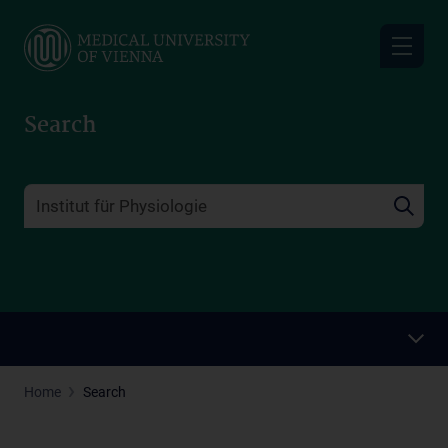
Skip
to
main
content
Search
Home
Search