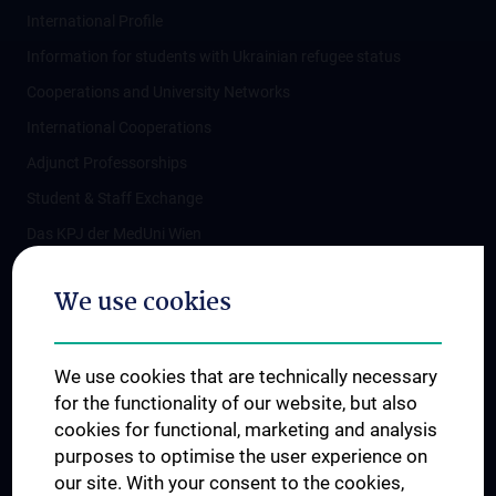
International Profile
Information for students with Ukrainian refugee status
Cooperations and University Networks
International Cooperations
Adjunct Professorships
Student & Staff Exchange
Das KPJ der MedUni Wien
Postgraduate Trainings
We use cookies
Dual Career
Trusted Reseach - Research Security - Foreign Interference
We use cookies that are technically necessary
UNESCO Chair on Bioethics
for the functionality of our website, but also
MUVI
cookies for functional, marketing and analysis
purposes to optimise the user experience on
our site. With your consent to the cookies,