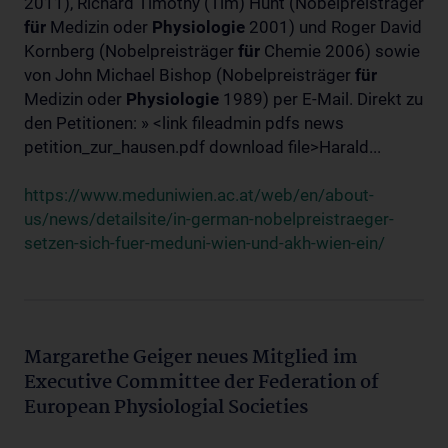
2011), Richard Timothy (Tim) Hunt (Nobelpreisträger
für
Medizin oder
Physiologie
2001) und Roger David
Kornberg (Nobelpreisträger
für
Chemie 2006) sowie
von John Michael Bishop (Nobelpreisträger
für
Medizin oder
Physiologie
1989) per E-Mail. Direkt zu
den Petitionen: » <link fileadmin pdfs news
petition_zur_hausen.pdf download file>Harald...
https://www.meduniwien.ac.at/web/en/about-
us/news/detailsite/in-german-nobelpreistraeger-
setzen-sich-fuer-meduni-wien-und-akh-wien-ein/
Margarethe Geiger neues Mitglied im
Executive Committee der Federation of
European Physiologial Societies