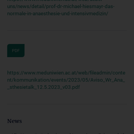
uns/news/detail/prof-dr-michael-hiesmayr-das-
normale-in-anaesthesie-und-intensivmedizin/
PDF
https://www.meduniwien.ac.at/web/fileadmin/conte
nt/kommunikation/events/2023/05/Aviso_Wr_Ana_
_sthesietalk_12.5.2023_v03.pdf
News