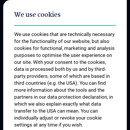
Postgraduate Trainings
We use cookies
Dual Career
Trusted Reseach - Research Security - Foreign Interference
We use cookies that are technically necessary
UNESCO Chair on Bioethics
for the functionality of our website, but also
MUVI
cookies for functional, marketing and analysis
purposes to optimise the user experience on
our site. With your consent to the cookies,
Connect with us
data is processed both by us and by third-
party providers, some of which are based in
third countries (e.g. the USA). You can find
more information about the tools and the
partners in our data protection declaration, in
which we also explain exactly what data
PRESSE
transfer to the USA can mean. You can
JOBS
individually adjust or revoke your cookie
MEDUNI SHOP
settings at any time if you wish.