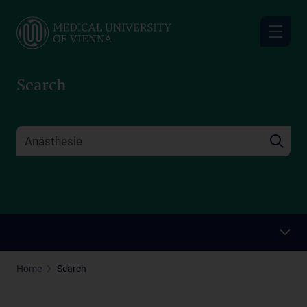
Skip
to
main
content
Search
Home
Search