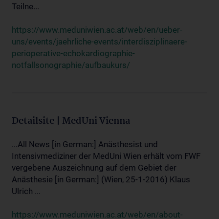
Teilne...
https://www.meduniwien.ac.at/web/en/ueber-
uns/events/jaehrliche-events/interdisziplinaere-
perioperative-echokardiographie-
notfallsonographie/aufbaukurs/
Detailsite | MedUni Vienna
...All News [in German:] Anästhesist und
Intensivmediziner der MedUni Wien erhält vom FWF
vergebene Auszeichnung auf dem Gebiet der
Anästhesie [in German:] (Wien, 25-1-2016) Klaus
Ulrich ...
https://www.meduniwien.ac.at/web/en/about-