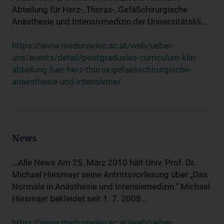
Abteilung für Herz-, Thorax-, Gefäßchirurgische
Anästhesie und Intensivmedizin der Universitätskli...
https://www.meduniwien.ac.at/web/ueber-
uns/events/detail/postgraduales-curriculum-klin-
abteilung-fuer-herz-thorax-gefaesschirurgische-
anaesthesie-und-intensivme/
News
...Alle News Am 25. März 2010 hält Univ. Prof. Dr.
Michael Hiesmayr seine Antrittsvorlesung über „Das
Normale in Anästhesie und Intensivmedizin.“ Michael
Hiesmayr bekleidet seit 1. 7. 2008...
https://www.meduniwien.ac.at/web/ueber-