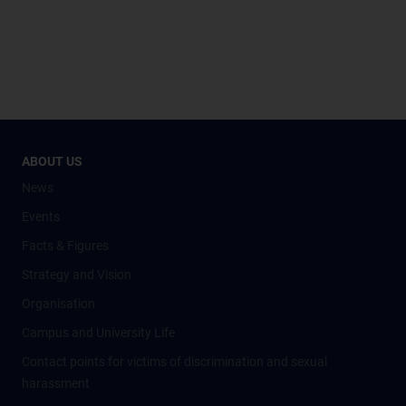
ABOUT US
News
Events
Facts & Figures
Strategy and Vision
Organisation
Campus and University Life
Contact points for victims of discrimination and sexual
harassment