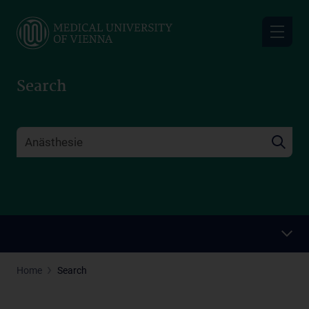
Skip
to
main
content
Search
Home
Search