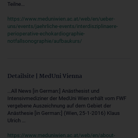
Teilne...
https://www.meduniwien.ac.at/web/en/ueber-
uns/events/jaehrliche-events/interdisziplinaere-
perioperative-echokardiographie-
notfallsonographie/aufbaukurs/
Detailsite | MedUni Vienna
...All News [in German:] Anästhesist und
Intensivmediziner der MedUni Wien erhält vom FWF
vergebene Auszeichnung auf dem Gebiet der
Anästhesie [in German:] (Wien, 25-1-2016) Klaus
Ulrich ...
https://www.meduniwien.ac.at/web/en/about-