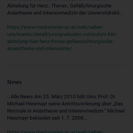
Abteilung für Herz-, Thorax-, Gefäßchirurgische
Anästhesie und Intensivmedizin der Universitätskli...
https://www.meduniwien.ac.at/web/ueber-
uns/events/detail/postgraduales-curriculum-klin-
abteilung-fuer-herz-thorax-gefaesschirurgische-
anaesthesie-und-intensivme/
News
...Alle News Am 25. März 2010 hält Univ. Prof. Dr.
Michael Hiesmayr seine Antrittsvorlesung über „Das
Normale in Anästhesie und Intensivmedizin.“ Michael
Hiesmayr bekleidet seit 1. 7. 2008...
https://www.meduniwien.ac.at/web/ueber-