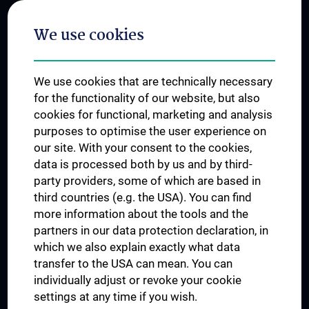
Postgraduate Trainings
We use cookies
Dual Career
Trusted Reseach - Research Security - Foreign Interference
We use cookies that are technically necessary
UNESCO Chair on Bioethics
for the functionality of our website, but also
MUVI
cookies for functional, marketing and analysis
purposes to optimise the user experience on
our site. With your consent to the cookies,
Connect with us
data is processed both by us and by third-
party providers, some of which are based in
third countries (e.g. the USA). You can find
more information about the tools and the
partners in our data protection declaration, in
which we also explain exactly what data
PRESSE
transfer to the USA can mean. You can
JOBS
individually adjust or revoke your cookie
MEDUNI SHOP
settings at any time if you wish.