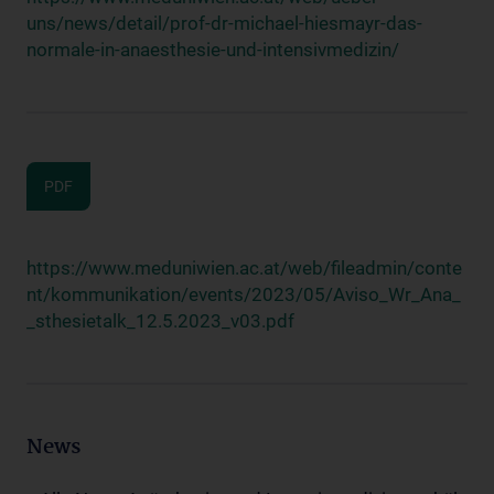
uns/news/detail/prof-dr-michael-hiesmayr-das-
normale-in-anaesthesie-und-intensivmedizin/
PDF
https://www.meduniwien.ac.at/web/fileadmin/conte
nt/kommunikation/events/2023/05/Aviso_Wr_Ana_
_sthesietalk_12.5.2023_v03.pdf
News