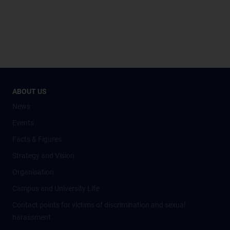
ABOUT US
News
Events
Facts & Figures
Strategy and Vision
Organisation
Campus and University Life
Contact points for victims of discrimination and sexual
harassment