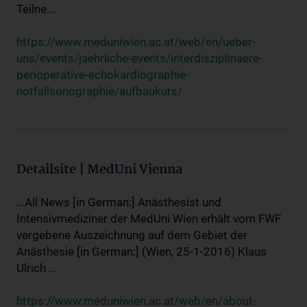
Teilne...
https://www.meduniwien.ac.at/web/en/ueber-
uns/events/jaehrliche-events/interdisziplinaere-
perioperative-echokardiographie-
notfallsonographie/aufbaukurs/
Detailsite | MedUni Vienna
...All News [in German:] Anästhesist und
Intensivmediziner der MedUni Wien erhält vom FWF
vergebene Auszeichnung auf dem Gebiet der
Anästhesie [in German:] (Wien, 25-1-2016) Klaus
Ulrich ...
https://www.meduniwien.ac.at/web/en/about-