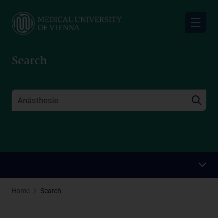
Skip
to
main
content
Search
Home
Search