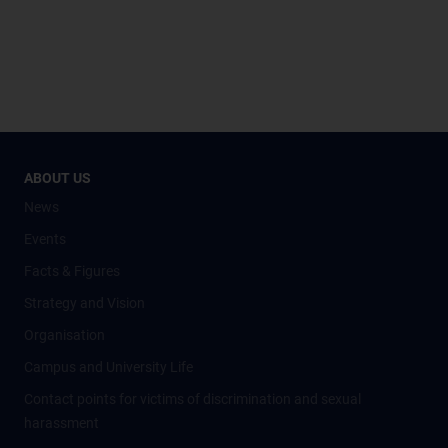
ABOUT US
News
Events
Facts & Figures
Strategy and Vision
Organisation
Campus and University Life
Contact points for victims of discrimination and sexual
harassment