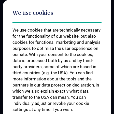
Postgraduate Trainings
We use cookies
Dual Career
Trusted Reseach - Research Security - Foreign Interference
We use cookies that are technically necessary
UNESCO Chair on Bioethics
for the functionality of our website, but also
MUVI
cookies for functional, marketing and analysis
purposes to optimise the user experience on
our site. With your consent to the cookies,
Connect with us
data is processed both by us and by third-
party providers, some of which are based in
third countries (e.g. the USA). You can find
more information about the tools and the
partners in our data protection declaration, in
which we also explain exactly what data
PRESSE
transfer to the USA can mean. You can
JOBS
individually adjust or revoke your cookie
MEDUNI SHOP
settings at any time if you wish.