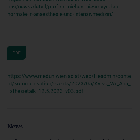
uns/news/detail/prof-dr-michael-hiesmayr-das-
normale-in-anaesthesie-und-intensivmedizin/
PDF
https://www.meduniwien.ac.at/web/fileadmin/conte
nt/kommunikation/events/2023/05/Aviso_Wr_Ana_
_sthesietalk_12.5.2023_v03.pdf
News