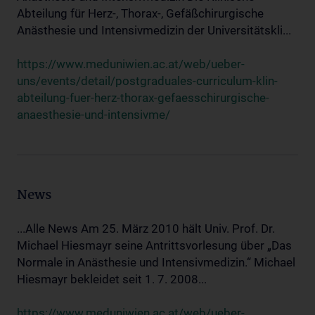
Abteilung für Herz-, Thorax-, Gefäßchirurgische
Anästhesie und Intensivmedizin der Universitätskli...
https://www.meduniwien.ac.at/web/ueber-
uns/events/detail/postgraduales-curriculum-klin-
abteilung-fuer-herz-thorax-gefaesschirurgische-
anaesthesie-und-intensivme/
News
...Alle News Am 25. März 2010 hält Univ. Prof. Dr.
Michael Hiesmayr seine Antrittsvorlesung über „Das
Normale in Anästhesie und Intensivmedizin.“ Michael
Hiesmayr bekleidet seit 1. 7. 2008...
https://www.meduniwien.ac.at/web/ueber-