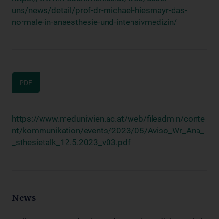
uns/news/detail/prof-dr-michael-hiesmayr-das-
normale-in-anaesthesie-und-intensivmedizin/
PDF
https://www.meduniwien.ac.at/web/fileadmin/conte
nt/kommunikation/events/2023/05/Aviso_Wr_Ana_
_sthesietalk_12.5.2023_v03.pdf
News