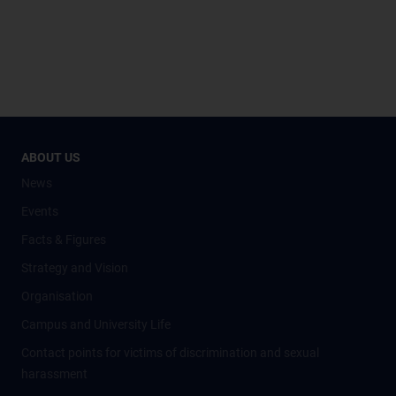
ABOUT US
News
Events
Facts & Figures
Strategy and Vision
Organisation
Campus and University Life
Contact points for victims of discrimination and sexual
harassment