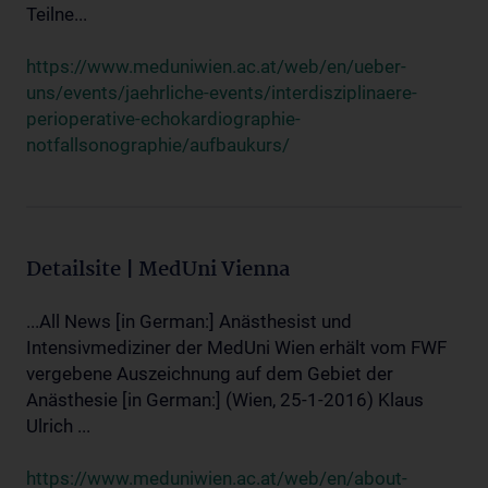
Teilne...
https://www.meduniwien.ac.at/web/en/ueber-
uns/events/jaehrliche-events/interdisziplinaere-
perioperative-echokardiographie-
notfallsonographie/aufbaukurs/
Detailsite | MedUni Vienna
...All News [in German:] Anästhesist und
Intensivmediziner der MedUni Wien erhält vom FWF
vergebene Auszeichnung auf dem Gebiet der
Anästhesie [in German:] (Wien, 25-1-2016) Klaus
Ulrich ...
https://www.meduniwien.ac.at/web/en/about-