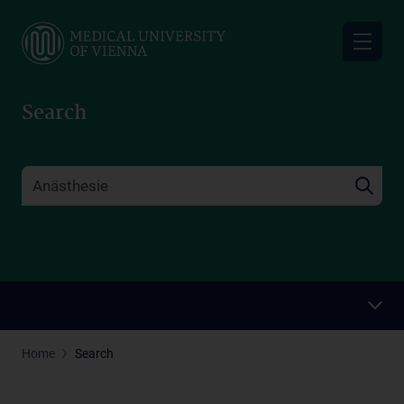
Skip
to
main
content
Search
Home
Search