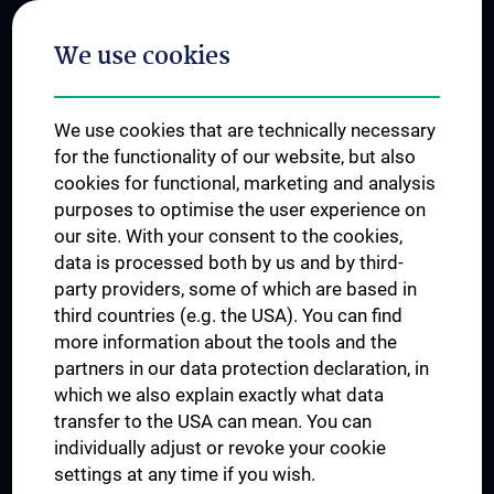
Postgraduate Trainings
We use cookies
Dual Career
Trusted Reseach - Research Security - Foreign Interference
We use cookies that are technically necessary
UNESCO Chair on Bioethics
for the functionality of our website, but also
MUVI
cookies for functional, marketing and analysis
purposes to optimise the user experience on
our site. With your consent to the cookies,
Connect with us
data is processed both by us and by third-
party providers, some of which are based in
third countries (e.g. the USA). You can find
more information about the tools and the
partners in our data protection declaration, in
which we also explain exactly what data
PRESSE
transfer to the USA can mean. You can
JOBS
individually adjust or revoke your cookie
MEDUNI SHOP
settings at any time if you wish.