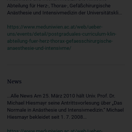
Abteilung für Herz-, Thorax-, Gefäßchirurgische
Anästhesie und Intensivmedizin der Universitätskli...
https://www.meduniwien.ac.at/web/ueber-
uns/events/detail/postgraduales-curriculum-klin-
abteilung-fuer-herz-thorax-gefaesschirurgische-
anaesthesie-und-intensivme/
News
...Alle News Am 25. März 2010 hält Univ. Prof. Dr.
Michael Hiesmayr seine Antrittsvorlesung über „Das
Normale in Anästhesie und Intensivmedizin.“ Michael
Hiesmayr bekleidet seit 1. 7. 2008...
https://www.meduniwien.ac.at/web/ueber-