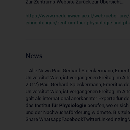
Zur Zentrums-Website Zurück zur Übersicht...
https://www.meduniwien.ac.at/web/ueber-uns/o
einrichtungen/zentrum-fuer-physiologie-und-p
News
...Alle News Paul Gerhard Spieckermann, Emerit
Universität Wien, ist vergangenen Freitag im Al
2012) Paul Gerhard Spieckermann, Emeritus des
Universität Wien, ist vergangenen Freitag im A
galt als international anerkannter Experte
für
den
das Institut
für
Physiologie
berufen, wo er sich
und der Nachwuchsförderung widmete. Bis zuletz
Share WhatsappFacebookTwitterLinkedInXingMa