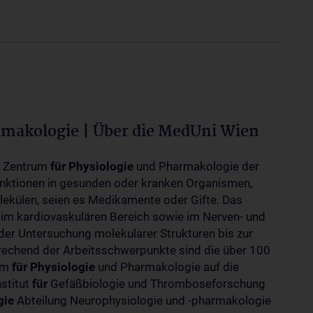
rmakologie | Über die MedUni Wien
m Zentrum
für
Physiologie
und Pharmakologie der
unktionen in gesunden oder kranken Organismen,
ekülen, seien es Medikamente oder Gifte. Das
 im kardiovaskulären Bereich sowie im Nerven- und
der Untersuchung molekularer Strukturen bis zur
rechend der Arbeitsschwerpunkte sind die über 100
rum
für
Physiologie
und Pharmakologie auf die
nstitut
für
Gefäßbiologie und Thromboseforschung
gie
Abteilung Neurophysiologie und -pharmakologie