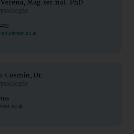
 Verena, Mag.rer.nat. PhD
hysiologie
1432
eduniwien.ac.at
ut Cosmin, Dr.
hysiologie
1105
wien.ac.at