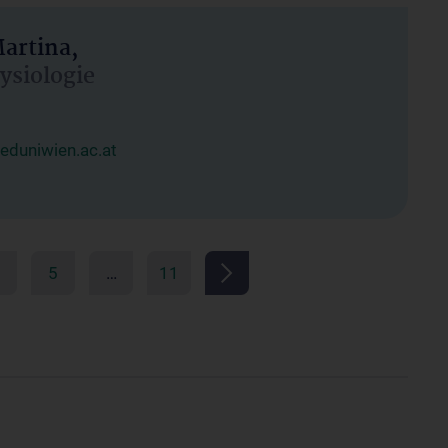
artina,
hysiologie
duniwien.ac.at
5
…
11