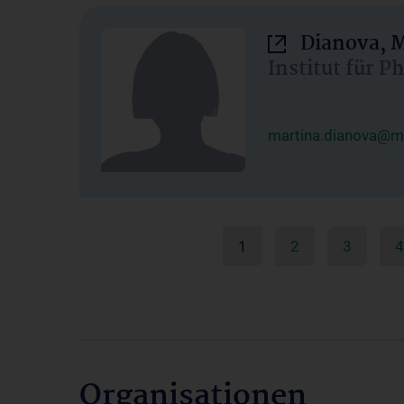
Dianova, M
Institut für P
martina.dianova@me
1
2
3
4
Organisationen