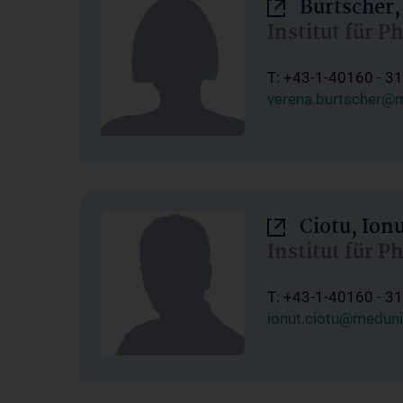
Burtscher,
Institut für P
T: +43-1-40160 - 3
verena.burtscher@m
Ciotu, Ion
Institut für P
T: +43-1-40160 - 3
ionut.ciotu@meduni