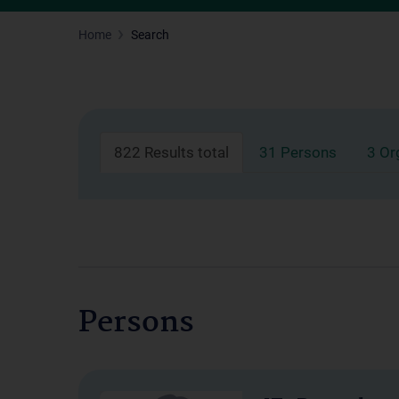
Home
Search
822 Results total
31 Persons
3 Or
Persons