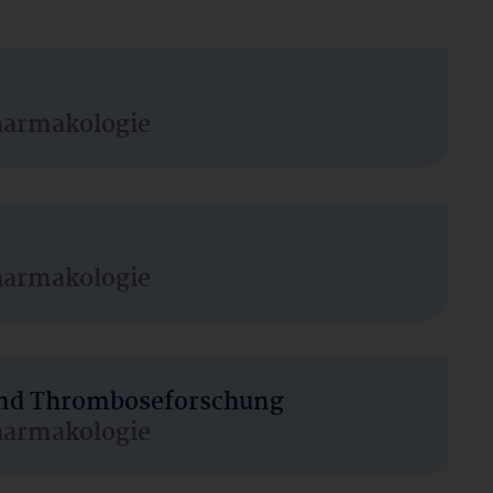
harmakologie
harmakologie
 und Thromboseforschung
harmakologie