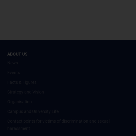
ABOUT US
News
Events
Facts & Figures
Strategy and Vision
Organisation
Campus and University Life
Contact points for victims of discrimination and sexual
harassment