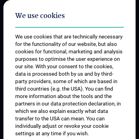
Postgraduate Trainings
We use cookies
Dual Career
Trusted Reseach - Research Security - Foreign Interference
We use cookies that are technically necessary
UNESCO Chair on Bioethics
for the functionality of our website, but also
MUVI
cookies for functional, marketing and analysis
purposes to optimise the user experience on
our site. With your consent to the cookies,
Connect with us
data is processed both by us and by third-
party providers, some of which are based in
third countries (e.g. the USA). You can find
more information about the tools and the
partners in our data protection declaration, in
which we also explain exactly what data
PRESSE
transfer to the USA can mean. You can
JOBS
individually adjust or revoke your cookie
MEDUNI SHOP
settings at any time if you wish.