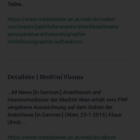
Teilne...
https://www.meduniwien.ac.at/web/en/ueber-
uns/events/jaehrliche-events/interdisziplinaere-
perioperative-echokardiographie-
notfallsonographie/aufbaukurs/
Detailsite | MedUni Vienna
...All News [in German:] Anästhesist und
Intensivmediziner der MedUni Wien erhält vom FWF
vergebene Auszeichnung auf dem Gebiet der
Anästhesie [in German:] (Wien, 25-1-2016) Klaus
Ulrich ...
https://www.meduniwien.ac.at/web/en/about-