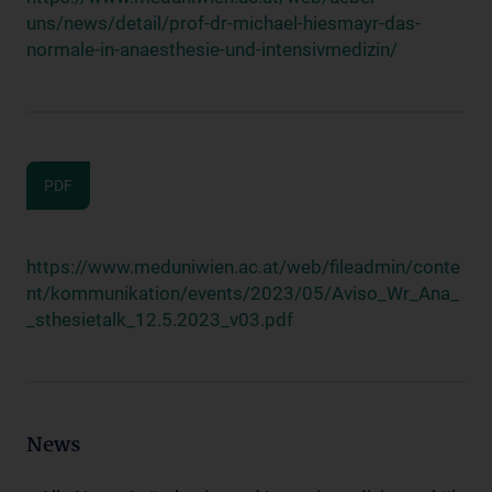
uns/news/detail/prof-dr-michael-hiesmayr-das-
normale-in-anaesthesie-und-intensivmedizin/
PDF
https://www.meduniwien.ac.at/web/fileadmin/conte
nt/kommunikation/events/2023/05/Aviso_Wr_Ana_
_sthesietalk_12.5.2023_v03.pdf
News