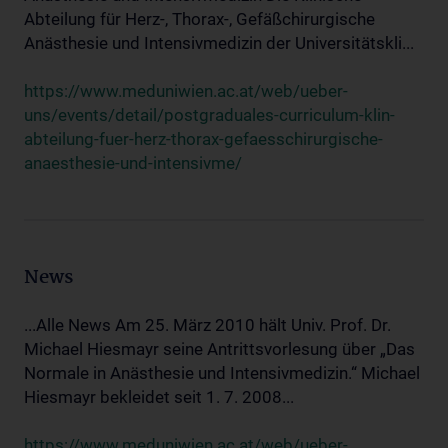
Abteilung für Herz-, Thorax-, Gefäßchirurgische
Anästhesie und Intensivmedizin der Universitätskli...
https://www.meduniwien.ac.at/web/ueber-
uns/events/detail/postgraduales-curriculum-klin-
abteilung-fuer-herz-thorax-gefaesschirurgische-
anaesthesie-und-intensivme/
News
...Alle News Am 25. März 2010 hält Univ. Prof. Dr.
Michael Hiesmayr seine Antrittsvorlesung über „Das
Normale in Anästhesie und Intensivmedizin.“ Michael
Hiesmayr bekleidet seit 1. 7. 2008...
https://www.meduniwien.ac.at/web/ueber-