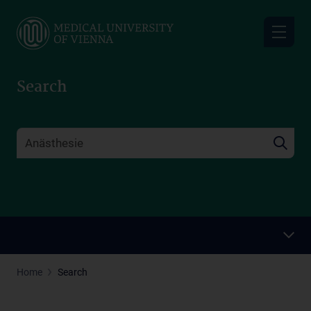
Skip
to
main
content
Search
Home
Search