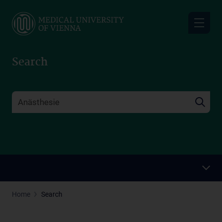
Skip
to
main
content
Search
Home
Search