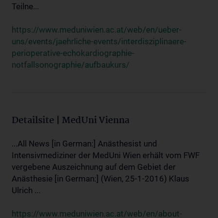
Teilne...
https://www.meduniwien.ac.at/web/en/ueber-
uns/events/jaehrliche-events/interdisziplinaere-
perioperative-echokardiographie-
notfallsonographie/aufbaukurs/
Detailsite | MedUni Vienna
...All News [in German:] Anästhesist und
Intensivmediziner der MedUni Wien erhält vom FWF
vergebene Auszeichnung auf dem Gebiet der
Anästhesie [in German:] (Wien, 25-1-2016) Klaus
Ulrich ...
https://www.meduniwien.ac.at/web/en/about-