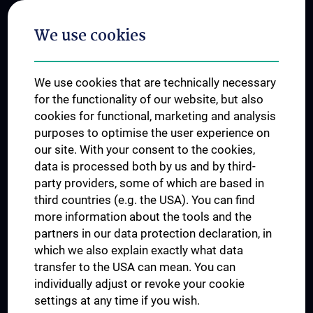
Postgraduate Trainings
We use cookies
Dual Career
Trusted Reseach - Research Security - Foreign Interference
We use cookies that are technically necessary
UNESCO Chair on Bioethics
for the functionality of our website, but also
MUVI
cookies for functional, marketing and analysis
purposes to optimise the user experience on
our site. With your consent to the cookies,
Connect with us
data is processed both by us and by third-
party providers, some of which are based in
third countries (e.g. the USA). You can find
more information about the tools and the
partners in our data protection declaration, in
which we also explain exactly what data
PRESSE
transfer to the USA can mean. You can
JOBS
individually adjust or revoke your cookie
MEDUNI SHOP
settings at any time if you wish.