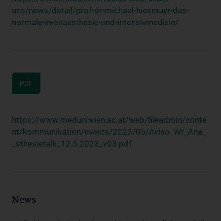
uns/news/detail/prof-dr-michael-hiesmayr-das-
normale-in-anaesthesie-und-intensivmedizin/
PDF
https://www.meduniwien.ac.at/web/fileadmin/conte
nt/kommunikation/events/2023/05/Aviso_Wr_Ana_
_sthesietalk_12.5.2023_v03.pdf
News