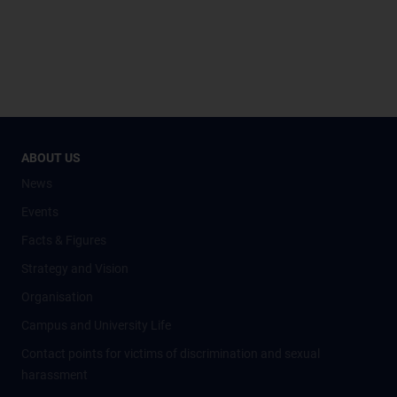
ABOUT US
News
Events
Facts & Figures
Strategy and Vision
Organisation
Campus and University Life
Contact points for victims of discrimination and sexual
harassment