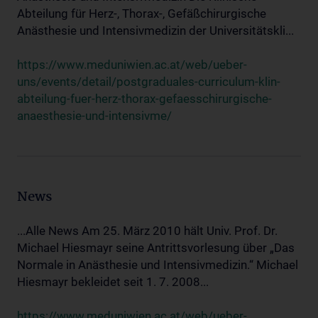
Abteilung für Herz-, Thorax-, Gefäßchirurgische
Anästhesie und Intensivmedizin der Universitätskli...
https://www.meduniwien.ac.at/web/ueber-
uns/events/detail/postgraduales-curriculum-klin-
abteilung-fuer-herz-thorax-gefaesschirurgische-
anaesthesie-und-intensivme/
News
...Alle News Am 25. März 2010 hält Univ. Prof. Dr.
Michael Hiesmayr seine Antrittsvorlesung über „Das
Normale in Anästhesie und Intensivmedizin.“ Michael
Hiesmayr bekleidet seit 1. 7. 2008...
https://www.meduniwien.ac.at/web/ueber-