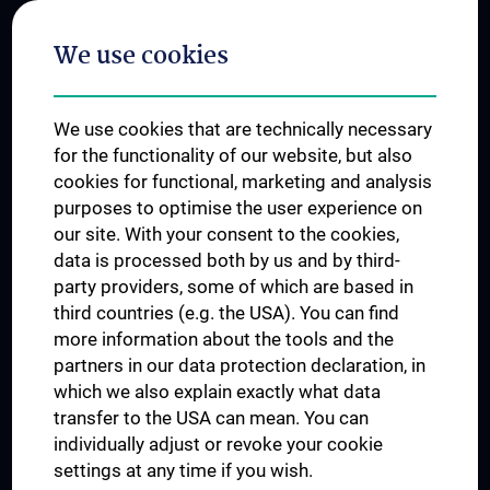
Postgraduate Trainings
We use cookies
Dual Career
Trusted Reseach - Research Security - Foreign Interference
We use cookies that are technically necessary
UNESCO Chair on Bioethics
for the functionality of our website, but also
MUVI
cookies for functional, marketing and analysis
purposes to optimise the user experience on
our site. With your consent to the cookies,
Connect with us
data is processed both by us and by third-
party providers, some of which are based in
third countries (e.g. the USA). You can find
more information about the tools and the
partners in our data protection declaration, in
which we also explain exactly what data
PRESSE
transfer to the USA can mean. You can
JOBS
individually adjust or revoke your cookie
MEDUNI SHOP
settings at any time if you wish.