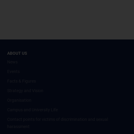
ABOUT US
News
Events
Facts & Figures
Strategy and Vision
Organisation
Campus and University Life
Contact points for victims of discrimination and sexual
harassment