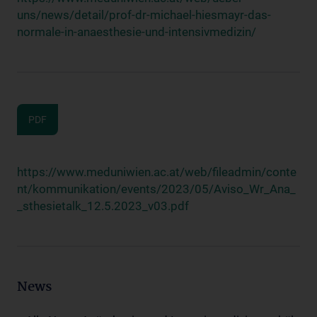
uns/news/detail/prof-dr-michael-hiesmayr-das-
normale-in-anaesthesie-und-intensivmedizin/
PDF
https://www.meduniwien.ac.at/web/fileadmin/conte
nt/kommunikation/events/2023/05/Aviso_Wr_Ana_
_sthesietalk_12.5.2023_v03.pdf
News