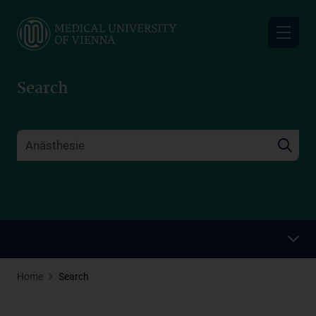
Skip
to
main
content
Search
Home
Search