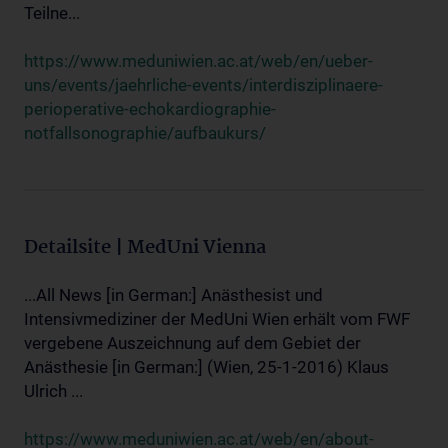
Teilne...
https://www.meduniwien.ac.at/web/en/ueber-
uns/events/jaehrliche-events/interdisziplinaere-
perioperative-echokardiographie-
notfallsonographie/aufbaukurs/
Detailsite | MedUni Vienna
...All News [in German:] Anästhesist und
Intensivmediziner der MedUni Wien erhält vom FWF
vergebene Auszeichnung auf dem Gebiet der
Anästhesie [in German:] (Wien, 25-1-2016) Klaus
Ulrich ...
https://www.meduniwien.ac.at/web/en/about-