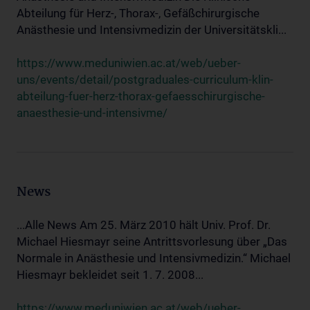
Abteilung für Herz-, Thorax-, Gefäßchirurgische
Anästhesie und Intensivmedizin der Universitätskli...
https://www.meduniwien.ac.at/web/ueber-
uns/events/detail/postgraduales-curriculum-klin-
abteilung-fuer-herz-thorax-gefaesschirurgische-
anaesthesie-und-intensivme/
News
...Alle News Am 25. März 2010 hält Univ. Prof. Dr.
Michael Hiesmayr seine Antrittsvorlesung über „Das
Normale in Anästhesie und Intensivmedizin.“ Michael
Hiesmayr bekleidet seit 1. 7. 2008...
https://www.meduniwien.ac.at/web/ueber-