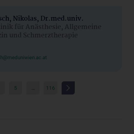
ch, Nikolas, Dr.med.univ.
linik für Anästhesie, Allgemeine
zin und Schmerztherapie
ch@meduniwien.ac.at
5
…
116