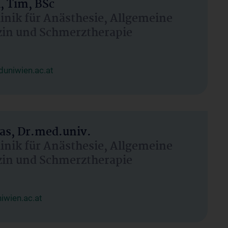
, Tim, BSc
linik für Anästhesie, Allgemeine
zin und Schmerztherapie
uniwien.ac.at
as, Dr.med.univ.
linik für Anästhesie, Allgemeine
zin und Schmerztherapie
wien.ac.at