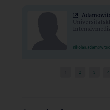
Adamowits
Universitätsk
Intensivmedi
nikolas.adamowits
1
2
3
4