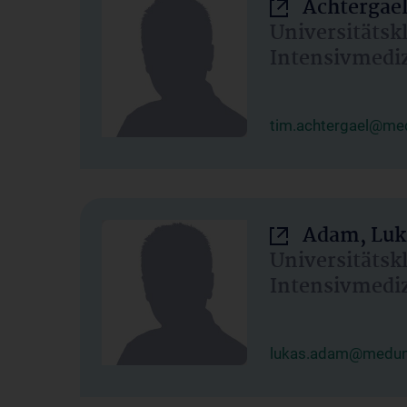
Achtergael
Universitätsk
Intensivmedi
tim.achtergael@med
Adam, Luk
Universitätsk
Intensivmedi
lukas.adam@meduni