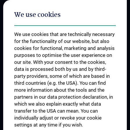
Postgraduate Trainings
We use cookies
Dual Career
Trusted Reseach - Research Security - Foreign Interference
We use cookies that are technically necessary
UNESCO Chair on Bioethics
for the functionality of our website, but also
MUVI
cookies for functional, marketing and analysis
purposes to optimise the user experience on
our site. With your consent to the cookies,
Connect with us
data is processed both by us and by third-
party providers, some of which are based in
third countries (e.g. the USA). You can find
more information about the tools and the
partners in our data protection declaration, in
which we also explain exactly what data
PRESSE
transfer to the USA can mean. You can
JOBS
individually adjust or revoke your cookie
MEDUNI SHOP
settings at any time if you wish.