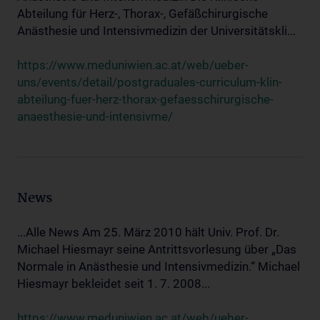
Abteilung für Herz-, Thorax-, Gefäßchirurgische
Anästhesie und Intensivmedizin der Universitätskli...
https://www.meduniwien.ac.at/web/ueber-
uns/events/detail/postgraduales-curriculum-klin-
abteilung-fuer-herz-thorax-gefaesschirurgische-
anaesthesie-und-intensivme/
News
...Alle News Am 25. März 2010 hält Univ. Prof. Dr.
Michael Hiesmayr seine Antrittsvorlesung über „Das
Normale in Anästhesie und Intensivmedizin.“ Michael
Hiesmayr bekleidet seit 1. 7. 2008...
https://www.meduniwien.ac.at/web/ueber-