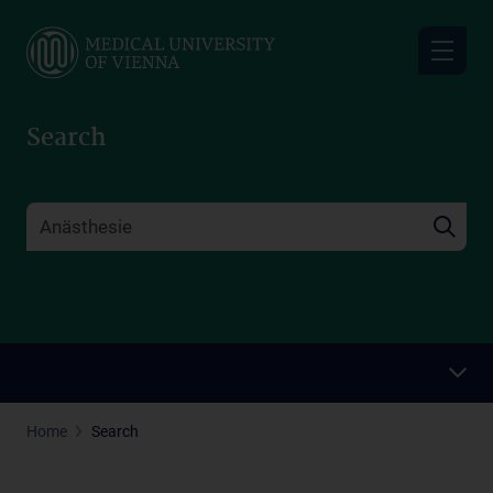
Skip
to
main
content
Search
Home
Search