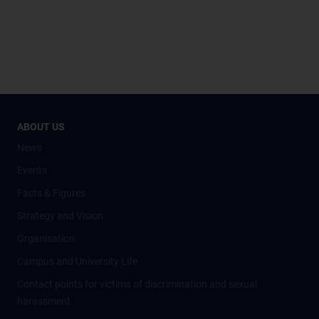
ABOUT US
News
Events
Facts & Figures
Strategy and Vision
Organisation
Campus and University Life
Contact points for victims of discrimination and sexual
harassment