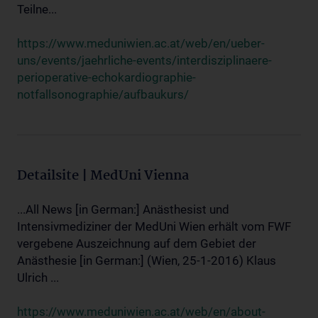
Teilne...
https://www.meduniwien.ac.at/web/en/ueber-
uns/events/jaehrliche-events/interdisziplinaere-
perioperative-echokardiographie-
notfallsonographie/aufbaukurs/
Detailsite | MedUni Vienna
...All News [in German:] Anästhesist und
Intensivmediziner der MedUni Wien erhält vom FWF
vergebene Auszeichnung auf dem Gebiet der
Anästhesie [in German:] (Wien, 25-1-2016) Klaus
Ulrich ...
https://www.meduniwien.ac.at/web/en/about-