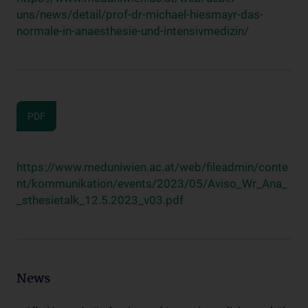
uns/news/detail/prof-dr-michael-hiesmayr-das-
normale-in-anaesthesie-und-intensivmedizin/
PDF
https://www.meduniwien.ac.at/web/fileadmin/conte
nt/kommunikation/events/2023/05/Aviso_Wr_Ana_
_sthesietalk_12.5.2023_v03.pdf
News