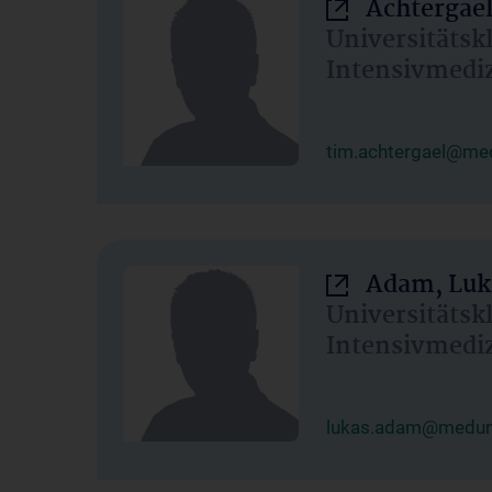
Achtergael
Universitätsk
Intensivmedi
tim.achtergael@med
Adam, Luk
Universitätsk
Intensivmedi
lukas.adam@meduni