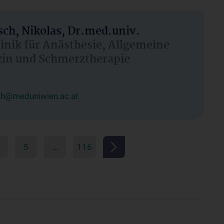
ch, Nikolas, Dr.med.univ.
linik für Anästhesie, Allgemeine
zin und Schmerztherapie
ch@meduniwien.ac.at
5
…
116