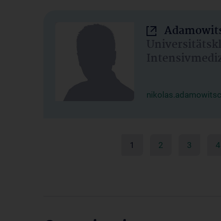
Adamowits
Universitätsk
Intensivmedi
nikolas.adamowits
1
2
3
4