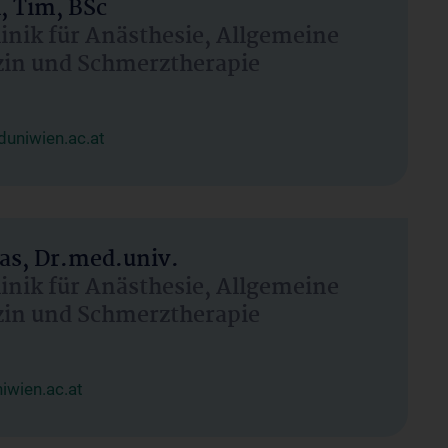
, Tim, BSc
linik für Anästhesie, Allgemeine
zin und Schmerztherapie
uniwien.ac.at
as, Dr.med.univ.
linik für Anästhesie, Allgemeine
zin und Schmerztherapie
wien.ac.at