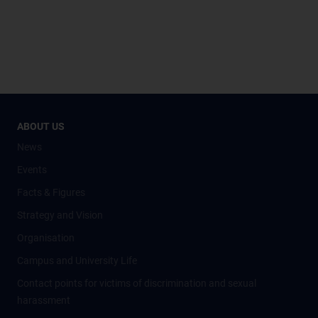
ABOUT US
News
Events
Facts & Figures
Strategy and Vision
Organisation
Campus and University Life
Contact points for victims of discrimination and sexual
harassment