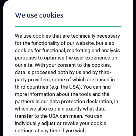
Postgraduate Trainings
We use cookies
Dual Career
Trusted Reseach - Research Security - Foreign Interference
We use cookies that are technically necessary
UNESCO Chair on Bioethics
for the functionality of our website, but also
MUVI
cookies for functional, marketing and analysis
purposes to optimise the user experience on
our site. With your consent to the cookies,
Connect with us
data is processed both by us and by third-
party providers, some of which are based in
third countries (e.g. the USA). You can find
more information about the tools and the
partners in our data protection declaration, in
which we also explain exactly what data
PRESSE
transfer to the USA can mean. You can
JOBS
individually adjust or revoke your cookie
MEDUNI SHOP
settings at any time if you wish.