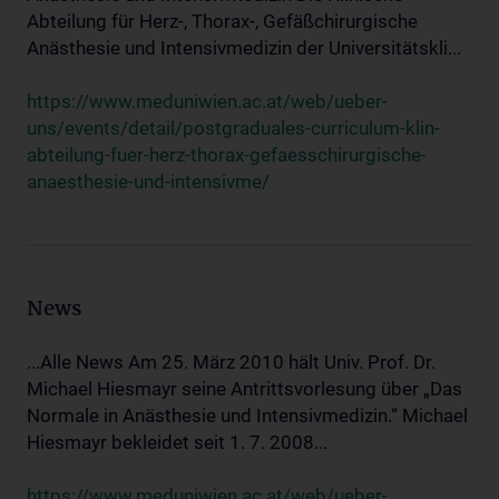
Abteilung für Herz-, Thorax-, Gefäßchirurgische
Anästhesie und Intensivmedizin der Universitätskli...
https://www.meduniwien.ac.at/web/ueber-
uns/events/detail/postgraduales-curriculum-klin-
abteilung-fuer-herz-thorax-gefaesschirurgische-
anaesthesie-und-intensivme/
News
...Alle News Am 25. März 2010 hält Univ. Prof. Dr.
Michael Hiesmayr seine Antrittsvorlesung über „Das
Normale in Anästhesie und Intensivmedizin.“ Michael
Hiesmayr bekleidet seit 1. 7. 2008...
https://www.meduniwien.ac.at/web/ueber-