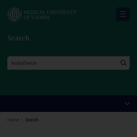
Skip
to
main
content
Search
Home
Search