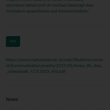
uns/news/detail/prof-dr-michael-hiesmayr-das-
normale-in-anaesthesie-und-intensivmedizin/
PDF
https://www.meduniwien.ac.at/web/fileadmin/conte
nt/kommunikation/events/2023/05/Aviso_Wr_Ana_
_sthesietalk_12.5.2023_v03.pdf
News