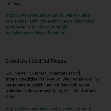
Teilne...
https://www.meduniwien.ac.at/web/en/ueber-
uns/events/jaehrliche-events/interdisziplinaere-
perioperative-echokardiographie-
notfallsonographie/aufbaukurs/
Detailsite | MedUni Vienna
...All News [in German:] Anästhesist und
Intensivmediziner der MedUni Wien erhält vom FWF
vergebene Auszeichnung auf dem Gebiet der
Anästhesie [in German:] (Wien, 25-1-2016) Klaus
Ulrich ...
https://www.meduniwien.ac.at/web/en/about-