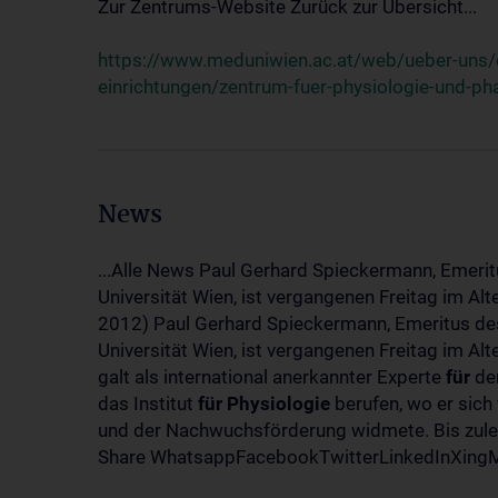
Zur Zentrums-Website Zurück zur Übersicht...
https://www.meduniwien.ac.at/web/ueber-uns/o
einrichtungen/zentrum-fuer-physiologie-und-p
News
...Alle News Paul Gerhard Spieckermann, Emerit
Universität Wien, ist vergangenen Freitag im Al
2012) Paul Gerhard Spieckermann, Emeritus des
Universität Wien, ist vergangenen Freitag im A
galt als international anerkannter Experte
für
den
das Institut
für
Physiologie
berufen, wo er sich
und der Nachwuchsförderung widmete. Bis zuletz
Share WhatsappFacebookTwitterLinkedInXingMa