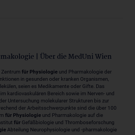
rmakologie | Über die MedUni Wien
m Zentrum
für
Physiologie
und Pharmakologie der
unktionen in gesunden oder kranken Organismen,
ekülen, seien es Medikamente oder Gifte. Das
 im kardiovaskulären Bereich sowie im Nerven- und
der Untersuchung molekularer Strukturen bis zur
rechend der Arbeitsschwerpunkte sind die über 100
rum
für
Physiologie
und Pharmakologie auf die
nstitut
für
Gefäßbiologie und Thromboseforschung
gie
Abteilung Neurophysiologie und -pharmakologie