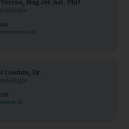
 Verena, Mag.rer.nat. PhD
hysiologie
1432
eduniwien.ac.at
ut Cosmin, Dr.
hysiologie
1105
wien.ac.at