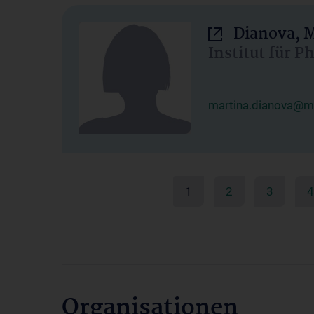
Dianova, M
Institut für P
martina.dianova@me
1
2
3
4
Organisationen