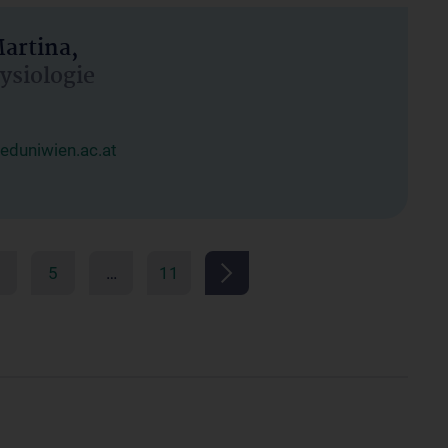
artina,
hysiologie
duniwien.ac.at
5
…
11