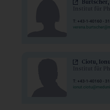
Burtscher,
Institut für P
T: +43-1-40160 - 3
verena.burtscher@m
Ciotu, Ion
Institut für P
T: +43-1-40160 - 3
ionut.ciotu@meduni