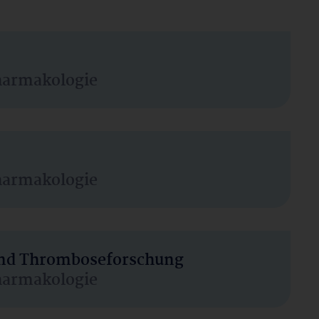
harmakologie
harmakologie
 und Thromboseforschung
harmakologie