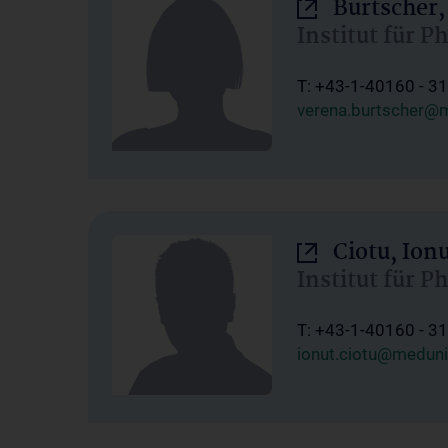
Burtscher,
Institut für P
T: +43-1-40160 - 3
verena.burtscher@m
Ciotu, Ion
Institut für P
T: +43-1-40160 - 3
ionut.ciotu@meduni