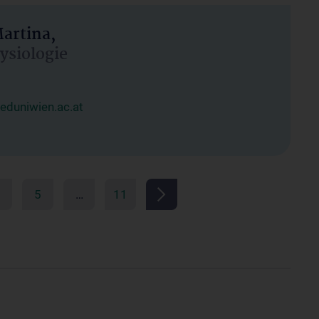
artina,
hysiologie
duniwien.ac.at
5
…
11