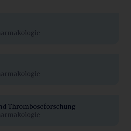
harmakologie
harmakologie
 und Thromboseforschung
harmakologie