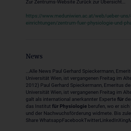
Zur Zentrums-Website Zurück zur Übersicht...
https://www.meduniwien.ac.at/web/ueber-uns/o
einrichtungen/zentrum-fuer-physiologie-und-p
News
...Alle News Paul Gerhard Spieckermann, Emerit
Universität Wien, ist vergangenen Freitag im Al
2012) Paul Gerhard Spieckermann, Emeritus des
Universität Wien, ist vergangenen Freitag im A
galt als international anerkannter Experte
für
den
das Institut
für
Physiologie
berufen, wo er sich
und der Nachwuchsförderung widmete. Bis zuletz
Share WhatsappFacebookTwitterLinkedInXingMa