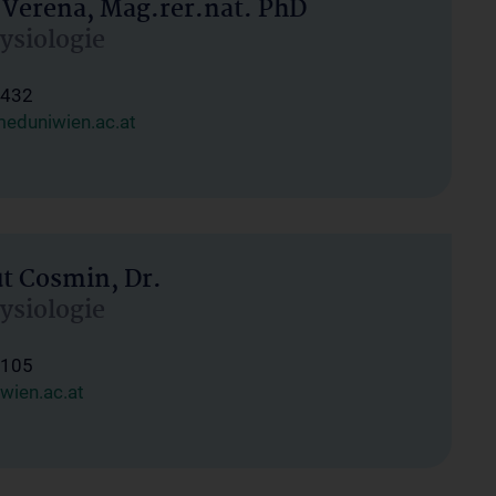
 Verena, Mag.rer.nat. PhD
hysiologie
1432
eduniwien.ac.at
ut Cosmin, Dr.
hysiologie
1105
wien.ac.at