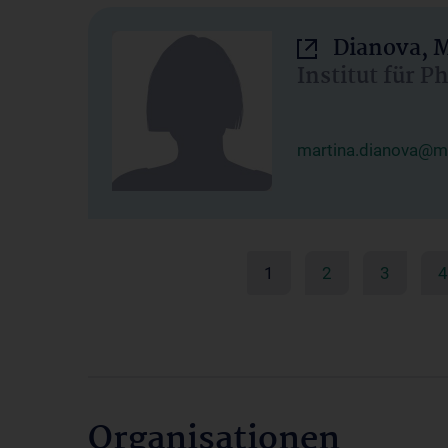
Dianova, M
Institut für P
martina.dianova@me
1
2
3
4
Organisationen