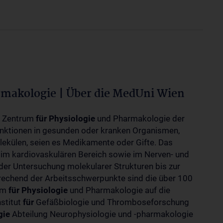
rmakologie | Über die MedUni Wien
m Zentrum
für
Physiologie
und Pharmakologie der
unktionen in gesunden oder kranken Organismen,
ekülen, seien es Medikamente oder Gifte. Das
 im kardiovaskulären Bereich sowie im Nerven- und
der Untersuchung molekularer Strukturen bis zur
rechend der Arbeitsschwerpunkte sind die über 100
rum
für
Physiologie
und Pharmakologie auf die
nstitut
für
Gefäßbiologie und Thromboseforschung
gie
Abteilung Neurophysiologie und -pharmakologie