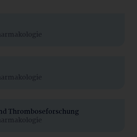
harmakologie
harmakologie
 und Thromboseforschung
harmakologie