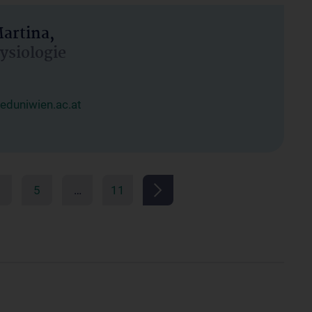
artina,
hysiologie
duniwien.ac.at
5
…
11