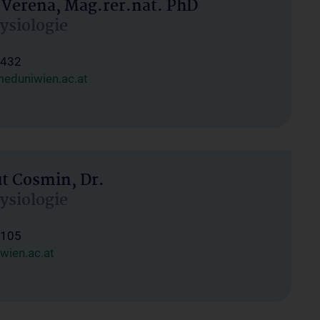
 Verena, Mag.rer.nat. PhD
hysiologie
1432
eduniwien.ac.at
ut Cosmin, Dr.
hysiologie
1105
wien.ac.at