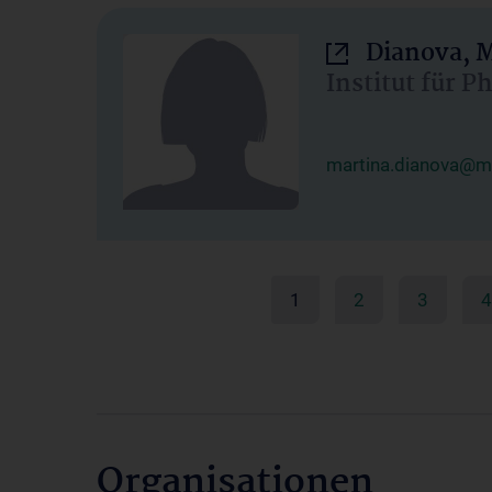
Dianova, M
Institut für P
martina.dianova@me
1
2
3
4
Organisationen