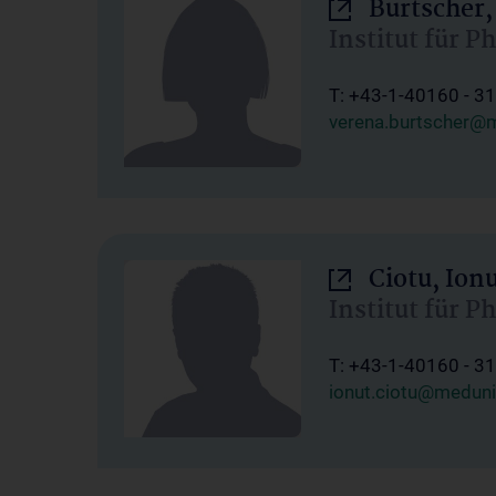
Burtscher,
Institut für P
T: +43-1-40160 - 3
verena.burtscher@m
Ciotu, Ion
Institut für P
T: +43-1-40160 - 3
ionut.ciotu@meduni