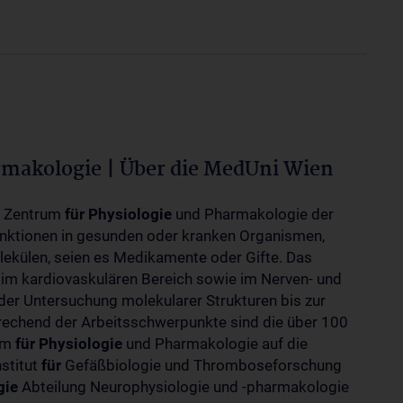
rmakologie | Über die MedUni Wien
m Zentrum
für
Physiologie
und Pharmakologie der
unktionen in gesunden oder kranken Organismen,
ekülen, seien es Medikamente oder Gifte. Das
 im kardiovaskulären Bereich sowie im Nerven- und
der Untersuchung molekularer Strukturen bis zur
rechend der Arbeitsschwerpunkte sind die über 100
rum
für
Physiologie
und Pharmakologie auf die
nstitut
für
Gefäßbiologie und Thromboseforschung
gie
Abteilung Neurophysiologie und -pharmakologie