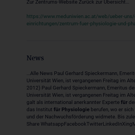
Zur Zentrums-Website Zurück zur Übersicht...
https://www.meduniwien.ac.at/web/ueber-uns/o
einrichtungen/zentrum-fuer-physiologie-und-p
News
...Alle News Paul Gerhard Spieckermann, Emerit
Universität Wien, ist vergangenen Freitag im Al
2012) Paul Gerhard Spieckermann, Emeritus des
Universität Wien, ist vergangenen Freitag im A
galt als international anerkannter Experte
für
den
das Institut
für
Physiologie
berufen, wo er sich
und der Nachwuchsförderung widmete. Bis zuletz
Share WhatsappFacebookTwitterLinkedInXingMa