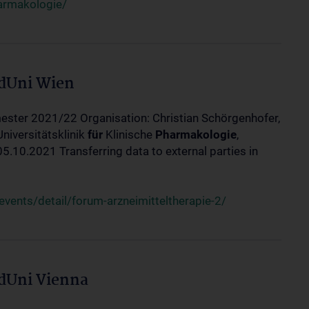
harmakologie/
edUni Wien
ester 2021/22 Organisation: Christian Schörgenhofer,
Universitätsklinik
für
Klinische
Pharmakologie
,
10.2021 Transferring data to external parties in
ents/detail/forum-arzneimitteltherapie-2/
edUni Vienna