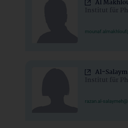
Al Makhlo
Institut für 
mounaf.almakhlouf
Al-Salaym
Institut für 
razan.al-salaymeh@