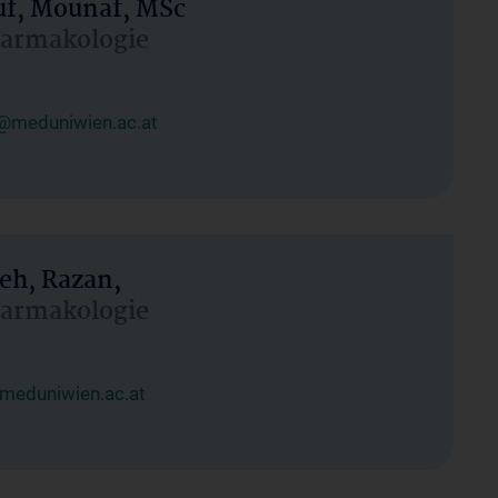
uf, Mounaf, MSc
Pharmakologie
@meduniwien.ac.at
eh, Razan,
Pharmakologie
meduniwien.ac.at