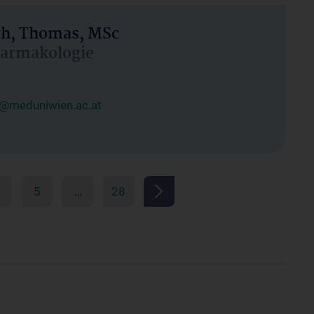
h, Thomas, MSc
Pharmakologie
@meduniwien.ac.at
5
…
28