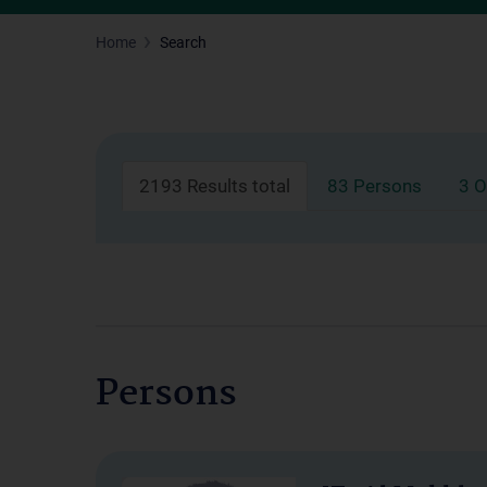
Home
Search
2193 Results total
83 Persons
3 O
Persons