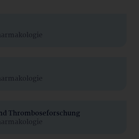
harmakologie
harmakologie
 und Thromboseforschung
harmakologie