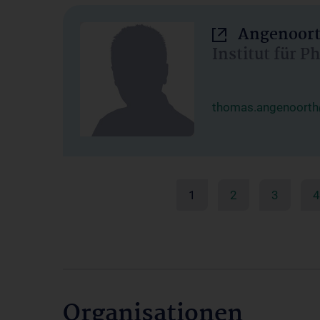
Angenoort
Institut für 
thomas.angenoorth
1
2
3
4
Organisationen