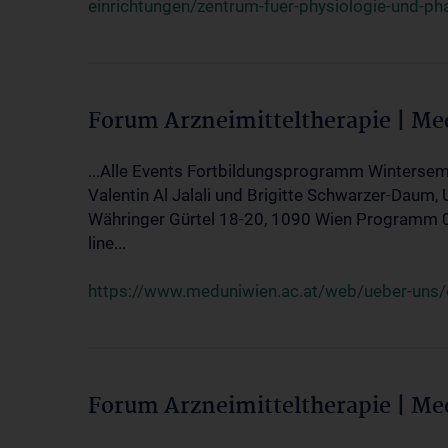
einrichtungen/zentrum-fuer-physiologie-und-p
Forum Arzneimitteltherapie | M
...Alle Events Fortbildungsprogramm Wintersem
Valentin Al Jalali und Brigitte Schwarzer-Daum, 
Währinger Gürtel 18-20, 1090 Wien Programm 05.
line...
https://www.meduniwien.ac.at/web/ueber-uns/ev
Forum Arzneimitteltherapie | M