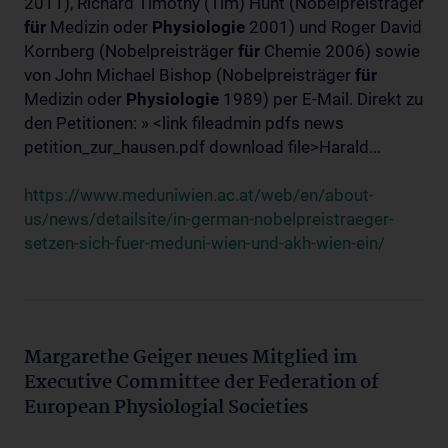
2011), Richard Timothy (Tim) Hunt (Nobelpreisträger
für
Medizin oder
Physiologie
2001) und Roger David
Kornberg (Nobelpreisträger
für
Chemie 2006) sowie
von John Michael Bishop (Nobelpreisträger
für
Medizin oder
Physiologie
1989) per E-Mail. Direkt zu
den Petitionen: » <link fileadmin pdfs news
petition_zur_hausen.pdf download file>Harald...
https://www.meduniwien.ac.at/web/en/about-
us/news/detailsite/in-german-nobelpreistraeger-
setzen-sich-fuer-meduni-wien-und-akh-wien-ein/
Margarethe Geiger neues Mitglied im
Executive Committee der Federation of
European Physiologial Societies