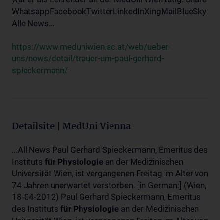
WhatsappFacebookTwitterLinkedInXingMailBlueSky
Alle News...
https://www.meduniwien.ac.at/web/ueber-
uns/news/detail/trauer-um-paul-gerhard-
spieckermann/
Detailsite | MedUni Vienna
...All News Paul Gerhard Spieckermann, Emeritus des
Instituts
für
Physiologie
an der Medizinischen
Universität Wien, ist vergangenen Freitag im Alter von
74 Jahren unerwartet verstorben. [in German:] (Wien,
18-04-2012) Paul Gerhard Spieckermann, Emeritus
des Instituts
für
Physiologie
an der Medizinischen