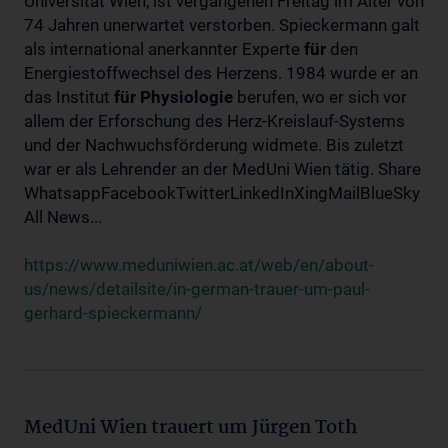
Universität Wien, ist vergangenen Freitag im Alter von
74 Jahren unerwartet verstorben. Spieckermann galt
als international anerkannter Experte
für
den
Energiestoffwechsel des Herzens. 1984 wurde er an
das Institut
für
Physiologie
berufen, wo er sich vor
allem der Erforschung des Herz-Kreislauf-Systems
und der Nachwuchsförderung widmete. Bis zuletzt
war er als Lehrender an der MedUni Wien tätig. Share
WhatsappFacebookTwitterLinkedInXingMailBlueSky
All News...
https://www.meduniwien.ac.at/web/en/about-
us/news/detailsite/in-german-trauer-um-paul-
gerhard-spieckermann/
MedUni Wien trauert um Jürgen Toth