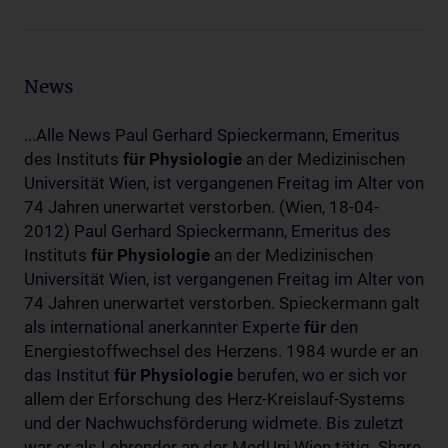
News
...Alle News Paul Gerhard Spieckermann, Emeritus
des Instituts
für
Physiologie
an der Medizinischen
Universität Wien, ist vergangenen Freitag im Alter von
74 Jahren unerwartet verstorben. (Wien, 18-04-
2012) Paul Gerhard Spieckermann, Emeritus des
Instituts
für
Physiologie
an der Medizinischen
Universität Wien, ist vergangenen Freitag im Alter von
74 Jahren unerwartet verstorben. Spieckermann galt
als international anerkannter Experte
für
den
Energiestoffwechsel des Herzens. 1984 wurde er an
das Institut
für
Physiologie
berufen, wo er sich vor
allem der Erforschung des Herz-Kreislauf-Systems
und der Nachwuchsförderung widmete. Bis zuletzt
war er als Lehrender an der MedUni Wien tätig. Share