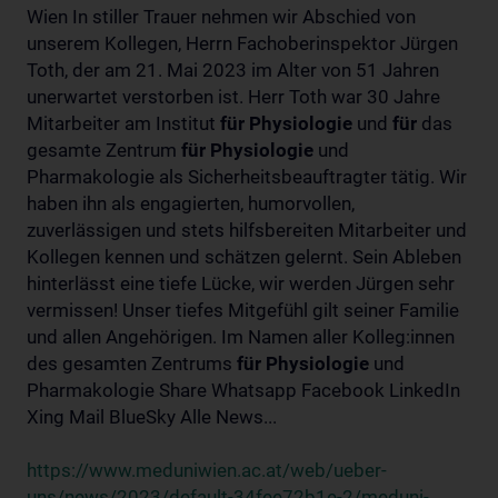
Wien In stiller Trauer nehmen wir Abschied von
unserem Kollegen, Herrn Fachoberinspektor Jürgen
Toth, der am 21. Mai 2023 im Alter von 51 Jahren
unerwartet verstorben ist. Herr Toth war 30 Jahre
Mitarbeiter am Institut
für
Physiologie
und
für
das
gesamte Zentrum
für
Physiologie
und
Pharmakologie als Sicherheitsbeauftragter tätig. Wir
haben ihn als engagierten, humorvollen,
zuverlässigen und stets hilfsbereiten Mitarbeiter und
Kollegen kennen und schätzen gelernt. Sein Ableben
hinterlässt eine tiefe Lücke, wir werden Jürgen sehr
vermissen! Unser tiefes Mitgefühl gilt seiner Familie
und allen Angehörigen. Im Namen aller Kolleg:innen
des gesamten Zentrums
für
Physiologie
und
Pharmakologie Share Whatsapp Facebook LinkedIn
Xing Mail BlueSky Alle News...
https://www.meduniwien.ac.at/web/ueber-
uns/news/2023/default-34fee72b1e-2/meduni-