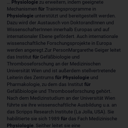
...
Physiologie
zu erweitern, indem geeignete
Mechanismen
für
Trainingsprogramme in
Physiologie
unterstützt und bereitgestellt werden.
Dazu wird der Austausch von DoktorandInnen und
WissenschafterInnen innerhalb Europas und auf
internationaler Ebene gefördert. Auch internationale
wissenschaftliche Forschungsprojekte in Europa
werden angeregt.Zur PersonMargarethe Geiger leitet
das Institut
für
Gefäßbiologie und
Thromboseforschung an der Medizinischen
Universität Wien und ist außerdem stellvertretende
Leiterin des Zentrums
für
Physiologie
und
Pharmakologie, zu dem das Institut
für
Gefäßbiologie und Thromboseforschung gehört.
Nach dem Medizinstudium an der Universität Wien
führte sie ihre wissenschaftliche Ausbildung u.a. an
das Scripps Research Institute (La Jolla, USA). Sie
habilitierte sie sich 1989
für
das Fach Medizinische
Physiologie
. Seither leitet sie eine