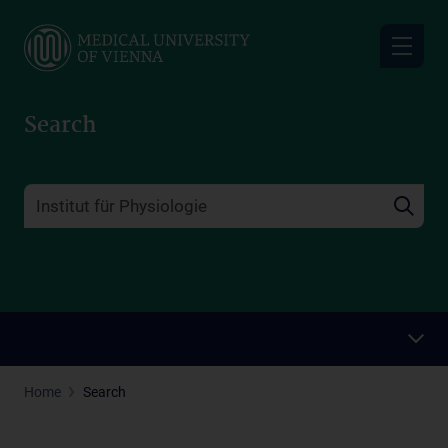
Skip
to
main
content
Search
Home
Search