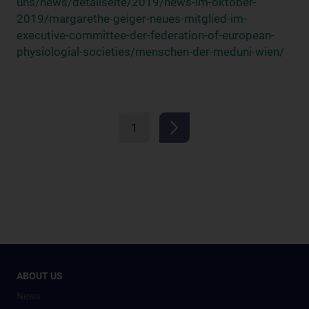
uns/news/detailseite/2019/news-im-oktober-
2019/margarethe-geiger-neues-mitglied-im-
executive-committee-der-federation-of-european-
physiologial-societies/menschen-der-meduni-wien/
1
ABOUT US
News