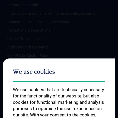
International Profile
Information for students with Ukrainian refugee status
Cooperations and University Networks
International Cooperations
Adjunct Professorships
Student & Staff Exchange
Das KPJ der MedUni Wien
Postgraduate Trainings
We use cookies
Dual Career
Trusted Reseach - Research Security - Foreign Interference
We use cookies that are technically necessary
UNESCO Chair on Bioethics
for the functionality of our website, but also
MUVI
cookies for functional, marketing and analysis
purposes to optimise the user experience on
our site. With your consent to the cookies,