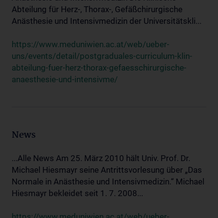
Abteilung für Herz-, Thorax-, Gefäßchirurgische
Anästhesie und Intensivmedizin der Universitätskli...
https://www.meduniwien.ac.at/web/ueber-
uns/events/detail/postgraduales-curriculum-klin-
abteilung-fuer-herz-thorax-gefaesschirurgische-
anaesthesie-und-intensivme/
News
...Alle News Am 25. März 2010 hält Univ. Prof. Dr.
Michael Hiesmayr seine Antrittsvorlesung über „Das
Normale in Anästhesie und Intensivmedizin.“ Michael
Hiesmayr bekleidet seit 1. 7. 2008...
https://www.meduniwien.ac.at/web/ueber-