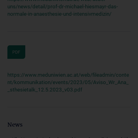
uns/news/detail/prof-dr-michael-hiesmayr-das-
normale-in-anaesthesie-und-intensivmedizin/
PDF
https://www.meduniwien.ac.at/web/fileadmin/conte
nt/kommunikation/events/2023/05/Aviso_Wr_Ana_
_sthesietalk_12.5.2023_v03.pdf
News