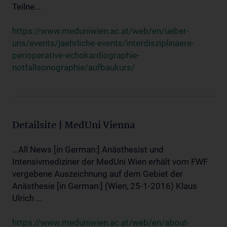
Teilne...
https://www.meduniwien.ac.at/web/en/ueber-
uns/events/jaehrliche-events/interdisziplinaere-
perioperative-echokardiographie-
notfallsonographie/aufbaukurs/
Detailsite | MedUni Vienna
...All News [in German:] Anästhesist und
Intensivmediziner der MedUni Wien erhält vom FWF
vergebene Auszeichnung auf dem Gebiet der
Anästhesie [in German:] (Wien, 25-1-2016) Klaus
Ulrich ...
https://www.meduniwien.ac.at/web/en/about-