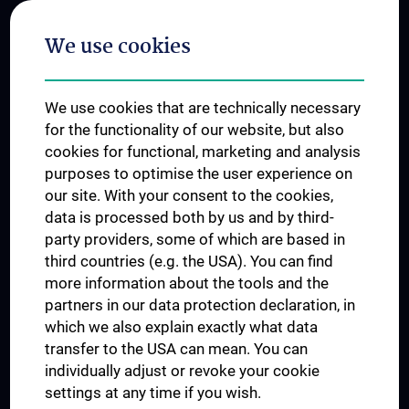
Postgraduate Trainings
We use cookies
Dual Career
Trusted Reseach - Research Security - Foreign Interference
We use cookies that are technically necessary
UNESCO Chair on Bioethics
for the functionality of our website, but also
MUVI
cookies for functional, marketing and analysis
purposes to optimise the user experience on
our site. With your consent to the cookies,
Connect with us
data is processed both by us and by third-
party providers, some of which are based in
third countries (e.g. the USA). You can find
more information about the tools and the
partners in our data protection declaration, in
which we also explain exactly what data
PRESSE
transfer to the USA can mean. You can
JOBS
individually adjust or revoke your cookie
MEDUNI SHOP
settings at any time if you wish.