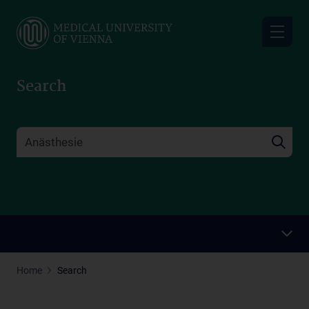
Skip
to
main
content
Search
Home
Search