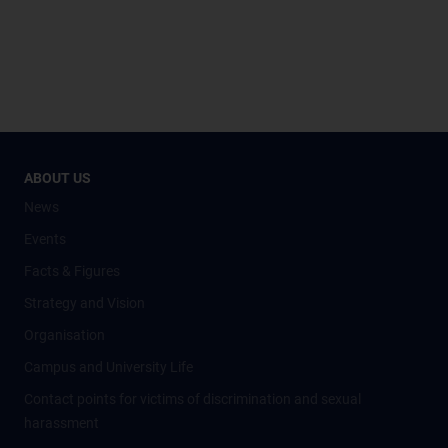
ABOUT US
News
Events
Facts & Figures
Strategy and Vision
Organisation
Campus and University Life
Contact points for victims of discrimination and sexual
harassment