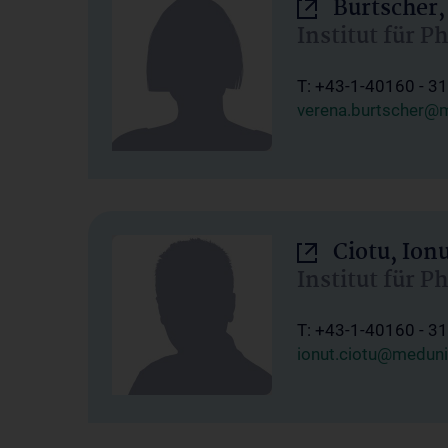
Burtscher,
Institut für P
T: +43-1-40160 - 3
verena.burtscher@m
Ciotu, Ion
Institut für P
T: +43-1-40160 - 3
ionut.ciotu@meduni