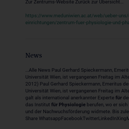
Zur Zentrums-Website Zurück zur Übersicht...
https://www.meduniwien.ac.at/web/ueber-uns/o
einrichtungen/zentrum-fuer-physiologie-und-p
News
...Alle News Paul Gerhard Spieckermann, Emerit
Universität Wien, ist vergangenen Freitag im Al
2012) Paul Gerhard Spieckermann, Emeritus des
Universität Wien, ist vergangenen Freitag im A
galt als international anerkannter Experte
für
den
das Institut
für
Physiologie
berufen, wo er sich
und der Nachwuchsförderung widmete. Bis zuletz
Share WhatsappFacebookTwitterLinkedInXingMa