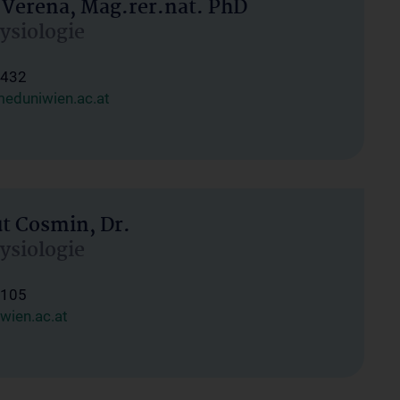
 Verena, Mag.rer.nat. PhD
hysiologie
1432
eduniwien.ac.at
ut Cosmin, Dr.
hysiologie
1105
wien.ac.at