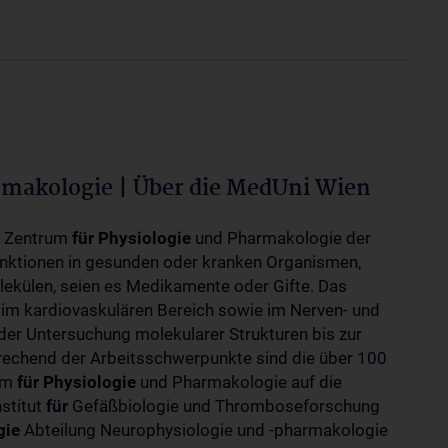
rmakologie | Über die MedUni Wien
m Zentrum
für
Physiologie
und Pharmakologie der
unktionen in gesunden oder kranken Organismen,
ekülen, seien es Medikamente oder Gifte. Das
 im kardiovaskulären Bereich sowie im Nerven- und
der Untersuchung molekularer Strukturen bis zur
rechend der Arbeitsschwerpunkte sind die über 100
rum
für
Physiologie
und Pharmakologie auf die
nstitut
für
Gefäßbiologie und Thromboseforschung
gie
Abteilung Neurophysiologie und -pharmakologie