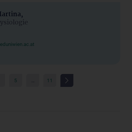
artina,
hysiologie
duniwien.ac.at
5
…
11