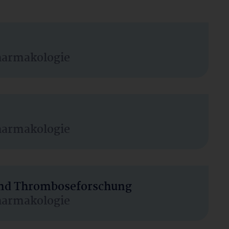
harmakologie
harmakologie
 und Thromboseforschung
harmakologie