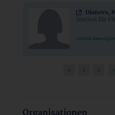
Dianova, M
Institut für P
martina.dianova@me
1
2
3
4
Organisationen