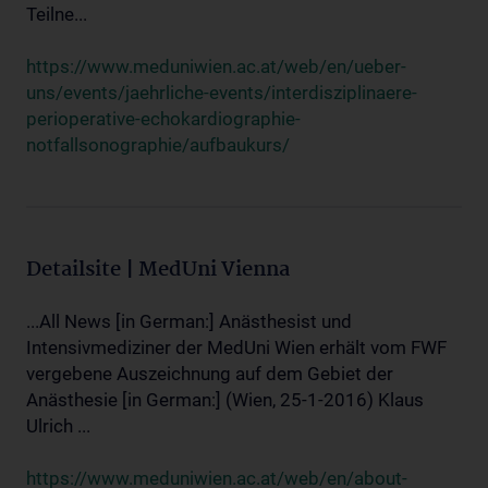
Teilne...
https://www.meduniwien.ac.at/web/en/ueber-
uns/events/jaehrliche-events/interdisziplinaere-
perioperative-echokardiographie-
notfallsonographie/aufbaukurs/
Detailsite | MedUni Vienna
...All News [in German:] Anästhesist und
Intensivmediziner der MedUni Wien erhält vom FWF
vergebene Auszeichnung auf dem Gebiet der
Anästhesie [in German:] (Wien, 25-1-2016) Klaus
Ulrich ...
https://www.meduniwien.ac.at/web/en/about-