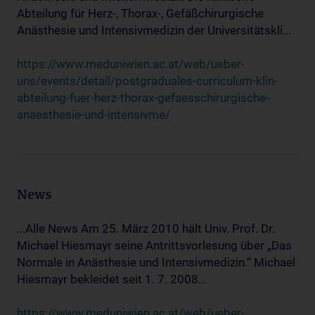
Abteilung für Herz-, Thorax-, Gefäßchirurgische
Anästhesie und Intensivmedizin der Universitätskli...
https://www.meduniwien.ac.at/web/ueber-
uns/events/detail/postgraduales-curriculum-klin-
abteilung-fuer-herz-thorax-gefaesschirurgische-
anaesthesie-und-intensivme/
News
...Alle News Am 25. März 2010 hält Univ. Prof. Dr.
Michael Hiesmayr seine Antrittsvorlesung über „Das
Normale in Anästhesie und Intensivmedizin.“ Michael
Hiesmayr bekleidet seit 1. 7. 2008...
https://www.meduniwien.ac.at/web/ueber-