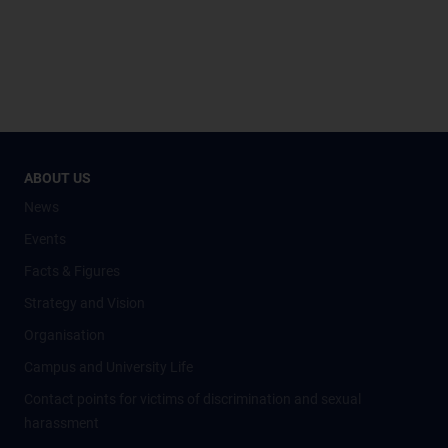
ABOUT US
News
Events
Facts & Figures
Strategy and Vision
Organisation
Campus and University Life
Contact points for victims of discrimination and sexual
harassment