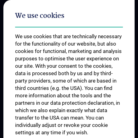
Postgraduate Trainings
We use cookies
Dual Career
Trusted Reseach - Research Security - Foreign Interference
We use cookies that are technically necessary
UNESCO Chair on Bioethics
for the functionality of our website, but also
MUVI
cookies for functional, marketing and analysis
purposes to optimise the user experience on
our site. With your consent to the cookies,
Connect with us
data is processed both by us and by third-
party providers, some of which are based in
third countries (e.g. the USA). You can find
more information about the tools and the
partners in our data protection declaration, in
which we also explain exactly what data
PRESSE
transfer to the USA can mean. You can
JOBS
individually adjust or revoke your cookie
MEDUNI SHOP
settings at any time if you wish.