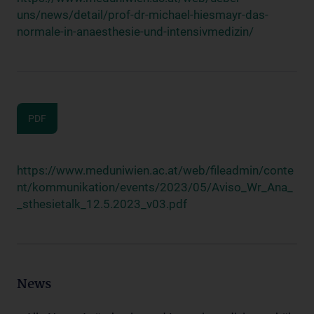
uns/news/detail/prof-dr-michael-hiesmayr-das-
normale-in-anaesthesie-und-intensivmedizin/
PDF
https://www.meduniwien.ac.at/web/fileadmin/conte
nt/kommunikation/events/2023/05/Aviso_Wr_Ana_
_sthesietalk_12.5.2023_v03.pdf
News