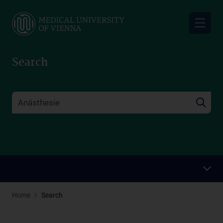
Skip
to
main
content
Search
Home
Search