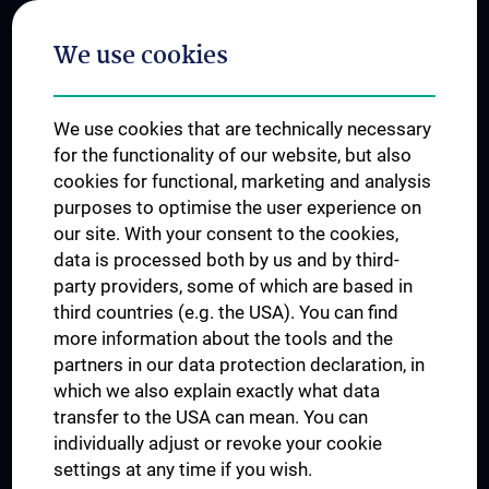
Postgraduate Trainings
We use cookies
Dual Career
Trusted Reseach - Research Security - Foreign Interference
We use cookies that are technically necessary
UNESCO Chair on Bioethics
for the functionality of our website, but also
MUVI
cookies for functional, marketing and analysis
purposes to optimise the user experience on
our site. With your consent to the cookies,
Connect with us
data is processed both by us and by third-
party providers, some of which are based in
third countries (e.g. the USA). You can find
more information about the tools and the
partners in our data protection declaration, in
which we also explain exactly what data
PRESSE
transfer to the USA can mean. You can
JOBS
individually adjust or revoke your cookie
MEDUNI SHOP
settings at any time if you wish.