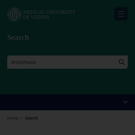
Skip
to
main
content
Search
Home
Search