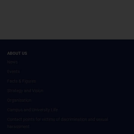
ABOUT US
News
Events
Facts & Figures
Strategy and Vision
Organisation
Campus and University Life
Contact points for victims of discrimination and sexual
harassment