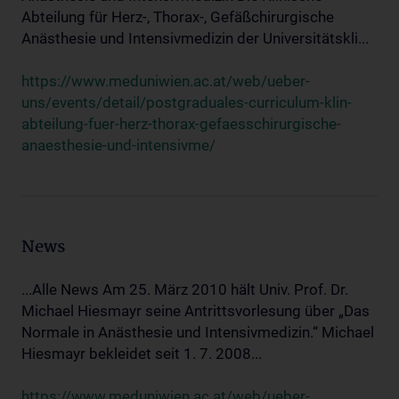
Abteilung für Herz-, Thorax-, Gefäßchirurgische
Anästhesie und Intensivmedizin der Universitätskli...
https://www.meduniwien.ac.at/web/ueber-
uns/events/detail/postgraduales-curriculum-klin-
abteilung-fuer-herz-thorax-gefaesschirurgische-
anaesthesie-und-intensivme/
News
...Alle News Am 25. März 2010 hält Univ. Prof. Dr.
Michael Hiesmayr seine Antrittsvorlesung über „Das
Normale in Anästhesie und Intensivmedizin.“ Michael
Hiesmayr bekleidet seit 1. 7. 2008...
https://www.meduniwien.ac.at/web/ueber-