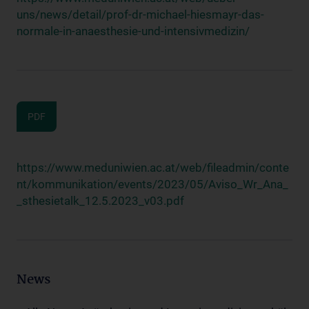
uns/news/detail/prof-dr-michael-hiesmayr-das-
normale-in-anaesthesie-und-intensivmedizin/
PDF
https://www.meduniwien.ac.at/web/fileadmin/conte
nt/kommunikation/events/2023/05/Aviso_Wr_Ana_
_sthesietalk_12.5.2023_v03.pdf
News