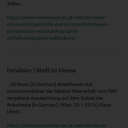
Teilne...
https://www.meduniwien.ac.at/web/en/ueber-
uns/events/jaehrliche-events/interdisziplinaere-
perioperative-echokardiographie-
notfallsonographie/aufbaukurs/
Detailsite | MedUni Vienna
...All News [in German:] Anästhesist und
Intensivmediziner der MedUni Wien erhält vom FWF
vergebene Auszeichnung auf dem Gebiet der
Anästhesie [in German:] (Wien, 25-1-2016) Klaus
Ulrich ...
https://www.meduniwien.ac.at/web/en/about-