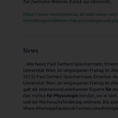
Zur Zentrums-Website Zurück zur Übersicht...
https://www.meduniwien.ac.at/web/ueber-uns/o
einrichtungen/zentrum-fuer-physiologie-und-p
News
...Alle News Paul Gerhard Spieckermann, Emerit
Universität Wien, ist vergangenen Freitag im Al
2012) Paul Gerhard Spieckermann, Emeritus des
Universität Wien, ist vergangenen Freitag im A
galt als international anerkannter Experte
für
den
das Institut
für
Physiologie
berufen, wo er sich
und der Nachwuchsförderung widmete. Bis zuletz
Share WhatsappFacebookTwitterLinkedInXingMa