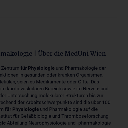
rmakologie | Über die MedUni Wien
m Zentrum
für
Physiologie
und Pharmakologie der
unktionen in gesunden oder kranken Organismen,
ekülen, seien es Medikamente oder Gifte. Das
 im kardiovaskulären Bereich sowie im Nerven- und
der Untersuchung molekularer Strukturen bis zur
rechend der Arbeitsschwerpunkte sind die über 100
rum
für
Physiologie
und Pharmakologie auf die
nstitut
für
Gefäßbiologie und Thromboseforschung
gie
Abteilung Neurophysiologie und -pharmakologie