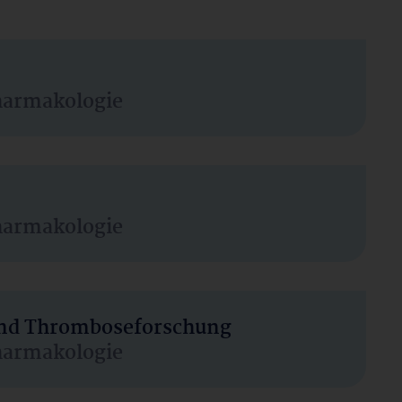
harmakologie
harmakologie
 und Thromboseforschung
harmakologie