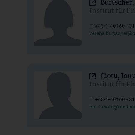
Burtscher,
Institut für P
T: +43-1-40160 - 3
verena.burtscher@m
Ciotu, Ion
Institut für P
T: +43-1-40160 - 3
ionut.ciotu@meduni