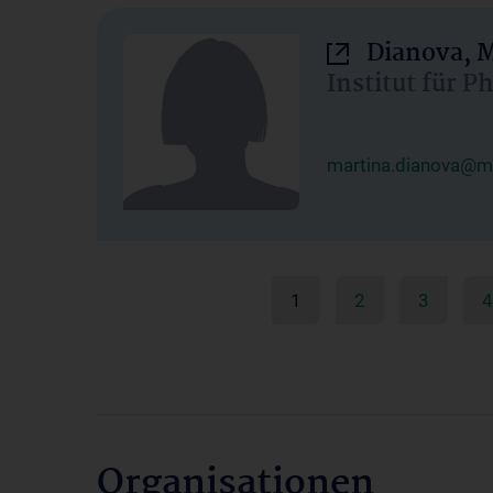
Dianova, M
Institut für P
martina.dianova@me
1
2
3
4
Organisationen