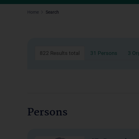
Home
Search
822 Results total
31 Persons
3 Or
Persons