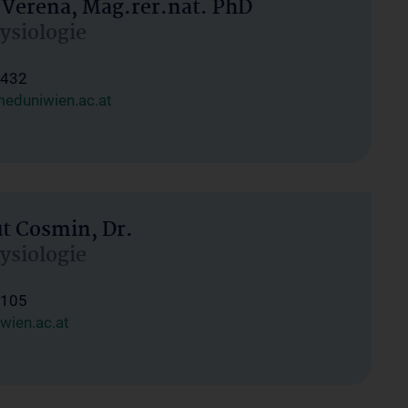
 Verena, Mag.rer.nat. PhD
hysiologie
1432
eduniwien.ac.at
ut Cosmin, Dr.
hysiologie
1105
wien.ac.at