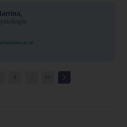
artina,
hysiologie
duniwien.ac.at
5
…
11