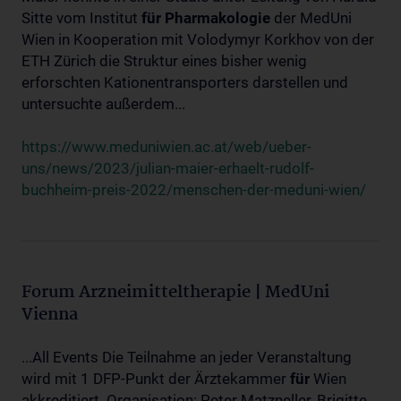
Sitte vom Institut
für
Pharmakologie
der MedUni
Wien in Kooperation mit Volodymyr Korkhov von der
ETH Zürich die Struktur eines bisher wenig
erforschten Kationentransporters darstellen und
untersuchte außerdem...
https://www.meduniwien.ac.at/web/ueber-
uns/news/2023/julian-maier-erhaelt-rudolf-
buchheim-preis-2022/menschen-der-meduni-wien/
Forum Arzneimitteltherapie | MedUni
Vienna
...All Events Die Teilnahme an jeder Veranstaltung
wird mit 1 DFP-Punkt der Ärztekammer
für
Wien
akkreditiert. Organisation: Peter Matzneller, Brigitte