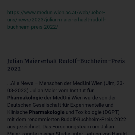
https://www.meduniwien.ac.at/web/ueber-
uns/news/2023/julian-maier-erhaelt-rudolf-
buchheim-preis-2022/
Julian Maier erhält Rudolf-Buchheim-Preis
2022
...Alle News – Menschen der MedUni Wien (Ulm, 23-
03-2023) Julian Maier vom Institut
für
Pharmakologie
der MedUni Wien wurde von der
Deutschen Gesellschaft
für
Experimentelle und
Klinische
Pharmakologie
und Toxikologie (DGPT)
mit dem renommierten Rudolf-Buchheim-Preis 2022
ausgezeichnet. Das Forschungsteam um Julian
Maier konnte in einer Studie unter Leitung von Harald