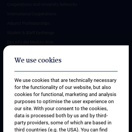
Cooperations and University Networks
International Cooperations
Adjunct Professorships
Student & Staff Exchange
Das KPJ der MedUni Wien
Postgraduate Trainings
We use cookies
Dual Career
Trusted Reseach - Research Security - Foreign Interference
We use cookies that are technically necessary
UNESCO Chair on Bioethics
for the functionality of our website, but also
MUVI
cookies for functional, marketing and analysis
purposes to optimise the user experience on
our site. With your consent to the cookies,
Connect with us
data is processed both by us and by third-
party providers, some of which are based in
third countries (e.g. the USA). You can find