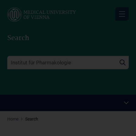
Skip
to
main
content
Search
Home
Search