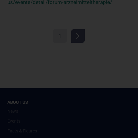
us/events/detail/forum-arzneimitteltherapie/
1
ABOUT US
News
Events
Facts & Figures