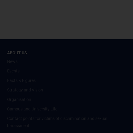
ABOUT US
News
Events
Facts & Figures
Strategy and Vision
Organisation
Campus and University Life
Contact points for victims of discrimination and sexual
harassment