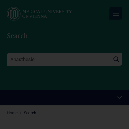
Skip
to
main
content
Search
Home
Search