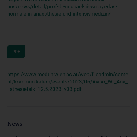
uns/news/detail/prof-dr-michael-hiesmayr-das-
normale-in-anaesthesie-und-intensivmedizin/
PDF
https://www.meduniwien.ac.at/web/fileadmin/conte
nt/kommunikation/events/2023/05/Aviso_Wr_Ana_
_sthesietalk_12.5.2023_v03.pdf
News