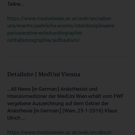
Teilne...
https://www.meduniwien.ac.at/web/en/ueber-
uns/events/jaehrliche-events/interdisziplinaere-
perioperative-echokardiographie-
notfallsonographie/aufbaukurs/
Detailsite | MedUni Vienna
...All News [in German:] Anästhesist und
Intensivmediziner der MedUni Wien erhält vom FWF
vergebene Auszeichnung auf dem Gebiet der
Anästhesie [in German:] (Wien, 25-1-2016) Klaus
Ulrich ...
https://www.meduniwien.ac.at/web/en/about-