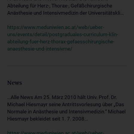
Abteilung für Herz-, Thorax-, Gefäßchirurgische
Anästhesie und Intensivmedizin der Universitätskli...
https://www.meduniwien.ac.at/web/ueber-
uns/events/detail/postgraduales-curriculum-klin-
abteilung-fuer-herz-thorax-gefaesschirurgische-
anaesthesie-und-intensivme/
News
...Alle News Am 25. März 2010 hält Univ. Prof. Dr.
Michael Hiesmayr seine Antrittsvorlesung über „Das
Normale in Anästhesie und Intensivmedizin.“ Michael
Hiesmayr bekleidet seit 1. 7. 2008...
https://www.meduniwien.ac.at/web/ueber-