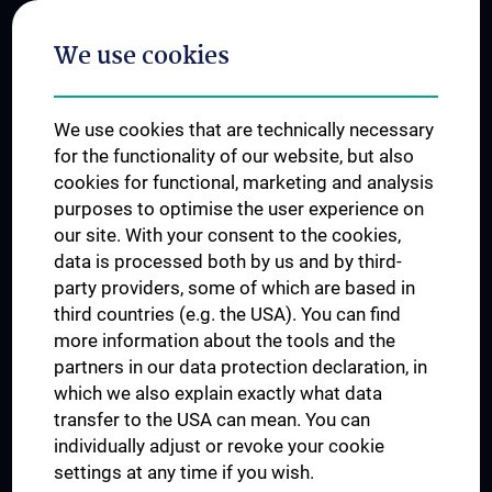
Postgraduate Trainings
We use cookies
Dual Career
Trusted Reseach - Research Security - Foreign Interference
We use cookies that are technically necessary
UNESCO Chair on Bioethics
for the functionality of our website, but also
MUVI
cookies for functional, marketing and analysis
purposes to optimise the user experience on
our site. With your consent to the cookies,
Connect with us
data is processed both by us and by third-
party providers, some of which are based in
third countries (e.g. the USA). You can find
more information about the tools and the
partners in our data protection declaration, in
which we also explain exactly what data
PRESSE
transfer to the USA can mean. You can
JOBS
individually adjust or revoke your cookie
MEDUNI SHOP
settings at any time if you wish.