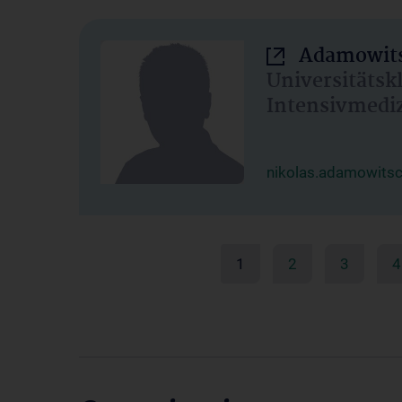
Adamowits
Universitätsk
Intensivmedi
nikolas.adamowits
1
2
3
4