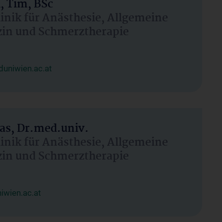
, Tim, BSc
linik für Anästhesie, Allgemeine
zin und Schmerztherapie
uniwien.ac.at
as, Dr.med.univ.
linik für Anästhesie, Allgemeine
zin und Schmerztherapie
wien.ac.at