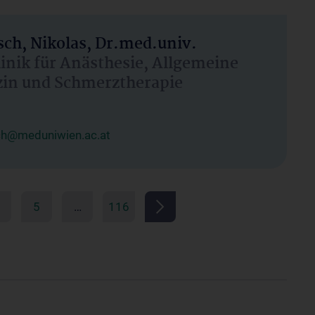
ch, Nikolas, Dr.med.univ.
linik für Anästhesie, Allgemeine
zin und Schmerztherapie
ch@meduniwien.ac.at
5
…
116