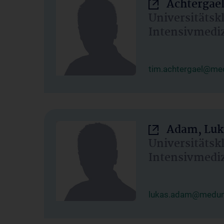
Achtergael
Universitätsk
Intensivmedi
tim.achtergael@med
Adam, Luk
Universitätsk
Intensivmedi
lukas.adam@meduni